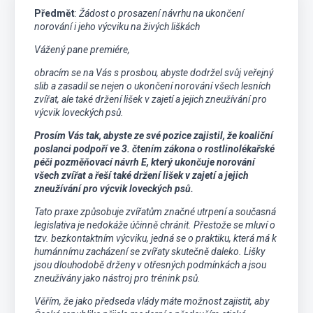
Předmět
:
Žádost o prosazení návrhu na ukončení
norování i jeho výcviku na živých liškách
Vážený pane premiére,
obracím se na Vás s prosbou, abyste dodržel svůj veřejný
slib a zasadil se nejen o ukončení norování všech lesních
zvířat, ale také držení lišek v zajetí a jejich zneužívání pro
výcvik loveckých psů.
Prosím Vás tak, abyste ze své pozice zajistil, že koaliční
poslanci podpoří ve 3. čtením zákona o rostlinolékařské
péči pozměňovací návrh E, který ukončuje norování
všech zvířat a řeší také držení lišek v zajetí a jejich
zneužívání pro výcvik loveckých psů.
Tato praxe způsobuje zvířatům značné utrpení a současná
legi
slativa je nedokáže účinně chránit. Přestože se mluví o
tzv. bezkontaktním výcviku, jedná se o praktiku, která má k
humánnímu zacházení se zvířaty skutečně daleko. Lišky
jsou dlouhodobě drženy v otřesných podmínkách a jsou
zneužívány jako nástroj pro trénink psů.
Věřím, že jako předseda vlády máte možnost zajistit, aby