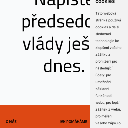
cookies
předsedovi
Tato webová
stránka používá
cookies a další
vlády ještě
sledovací
technologie ke
zlepšení vašeho
dnes.
zážitku z
prohlížení pro
následující
účely:
pro
umožnění
základní
funkčnosti
webu
,
pro lepší
zážitek z webu
,
pro měření
O NÁS
JAK POMÁHÁME
vašeho zájmu o