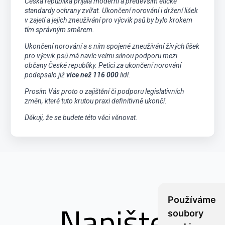
Česká republika přijala moderní a především etické
standardy ochrany zvířat. Ukončení norování i držení lišek
v zajetí a jejich zneužívání pro výcvik psů by bylo krokem
tím správným směrem.
Ukončení norování a s ním spojené zneužívání živých lišek
pro výcvik psů má navíc velmi silnou podporu mezi
občany České republiky. Petici za ukončení norování
podepsalo již
více než 116 000
lidí.
Prosím Vás proto o zajištění či podporu legislativních
změn, které tuto krutou praxi definitivně ukončí.
Děkuji, že se budete této věci věnovat.
Používáme
Napište
soubory