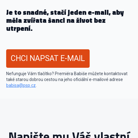
Je to snadné, stačí jeden e-mail, aby
měla zvířata šanci na život bez
utrpení.
CHCI NAPSAT E-MAIL
Nefunguje Vám tlačítko? Premiéra Babiše můžete kontaktovat
také starou dobrou cestou na jeho oficiální e-mailové adrese
babisa@psp.cz
.
Napište mu Váš vlastní