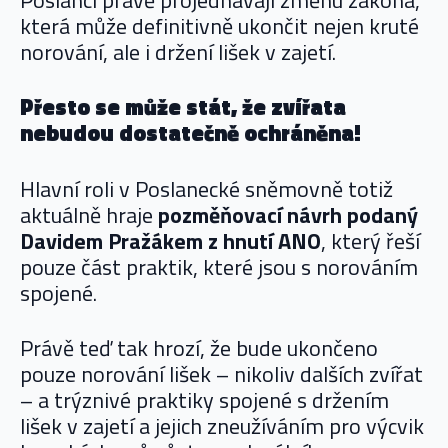
Poslanci právě projednávají změnu zákona,
která může definitivně ukončit nejen kruté
norování, ale i držení lišek v zajetí.
Přesto se může stát, že zvířata
nebudou dostatečně ochráněna!
Hlavní roli v Poslanecké sněmovně totiž
aktuálně hraje
pozměňovací návrh podaný
Davidem Pražákem z hnutí ANO
, který řeší
pouze část praktik, které jsou s norováním
spojené.
Právě teď tak hrozí, že bude ukončeno
pouze norování lišek – nikoliv dalších zvířat
– a trýznivé praktiky spojené s držením
lišek v zajetí a jejich zneužíváním pro výcvik