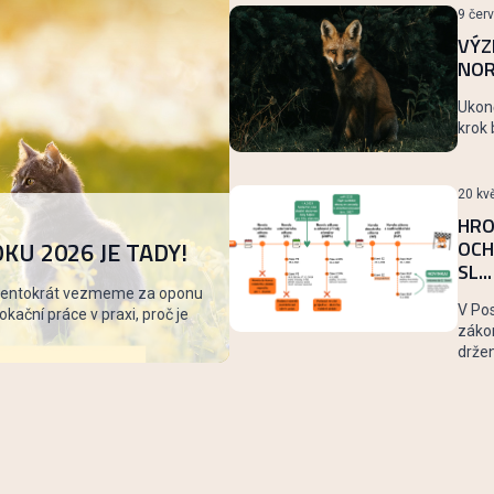
9 čer
VÝZ
NOR
Ukonč
krok 
20 kv
HRO
KU 2026 JE TADY!
OCH
SL...
 tentokrát vezmeme za oponu
V Po
kační práce v praxi, proč je
zákon
držení