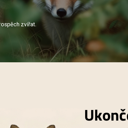
rospěch zvířat.
Ukonč