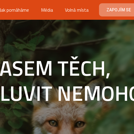
Jak pomáháme
Média
Volná místa
ZAPOJÍM SE
LASEM TĚCH,
MLUVIT NEMOH