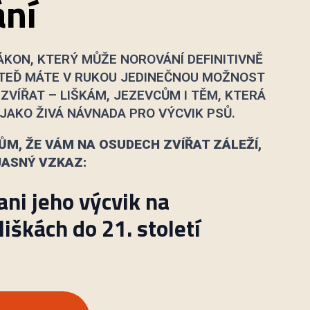
ání
ZÁKON, KTERÝ MŮŽE NOROVÁNÍ DEFINITIVNĚ
 TEĎ MÁTE V RUKOU JEDINEČNOU MOŽNOST
ZVÍŘAT – LIŠKÁM, JEZEVCŮM I TĚM, KTERÁ
 JAKO ŽIVÁ NÁVNADA PRO VÝCVIK PSŮ.
ŮM, ŽE VÁM NA OSUDECH ZVÍŘAT ZÁLEŽÍ,
JASNÝ VZKAZ:
ani jeho výcvik na
iškách do 21. století