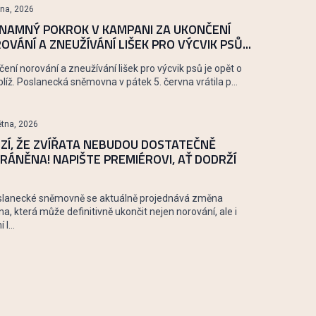
vna, 2026
NAMNÝ POKROK V KAMPANI ZA UKONČENÍ
OVÁNÍ A ZNEUŽÍVÁNÍ LIŠEK PRO VÝCVIK PSŮ...
ení norování a zneužívání lišek pro výcvik psů je opět o
blíž. Poslanecká sněmovna v pátek 5. června vrátila p...
ětna, 2026
ZÍ, ŽE ZVÍŘATA NEBUDOU DOSTATEČNĚ
RÁNĚNA! NAPIŠTE PREMIÉROVI, AŤ DODRŽÍ
slanecké sněmovně se aktuálně projednává změna
a, která může definitivně ukončit nejen norování, ale i
 l...