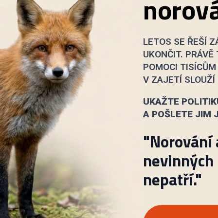
norov
LETOS SE ŘEŠÍ 
UKONČIT. PRÁVĚ
POMOCI TISÍCŮM 
V ZAJETÍ SLOUŽÍ
UKAŽTE POLITIK
A POŠLETE JIM 
"Norování 
nevinných l
nepatří."