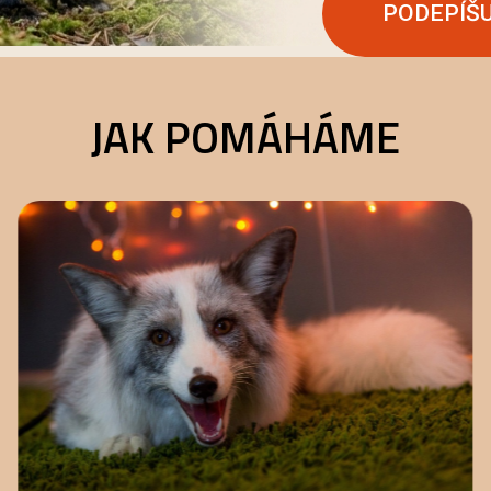
PODEPÍŠ
JAK POMÁHÁME