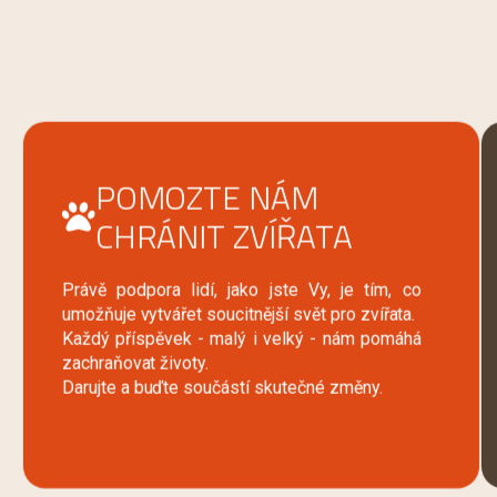
POMOZTE NÁM
CHRÁNIT ZVÍŘATA
Právě podpora lidí, jako jste Vy, je tím, co
umožňuje vytvářet soucitnější svět pro zvířata.
Každý příspěvek - malý i velký - nám pomáhá
zachraňovat životy.
Darujte a buďte součástí skutečné změny.