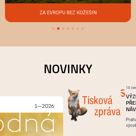
ZA EVROPU BEZ KOŽEŠIN
NOVINKY
10 če
VÝZ
PŘE
NÁV
Praha
výcvi