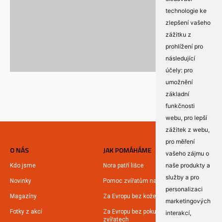
technologie ke
zlepšení vašeho
zážitku z
prohlížení pro
následující
účely:
pro
umožnění
základní
funkčnosti
webu
,
pro lepší
zážitek z webu
,
pro měření
O NÁS
JAK POMÁHÁME
vašeho zájmu o
naše produkty a
Kdo jsme
Nora patří lišce
služby a pro
Novinky
Pomoc zvířatům na Ukrajině
personalizaci
Magazíny
Za Evropu bez kožešin
marketingových
Fotky z akcí
Za Evropu bez pokusů na
interakcí
,
zvířatech