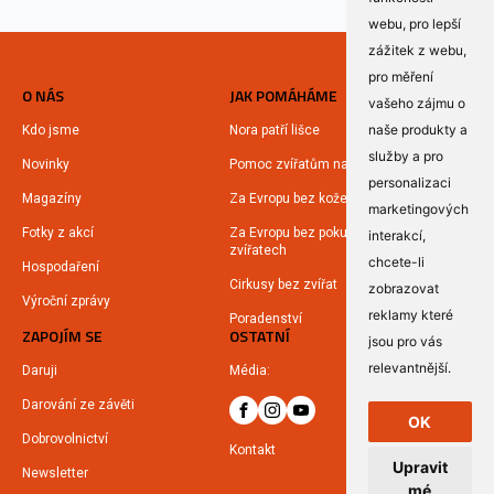
webu
,
pro lepší
zážitek z webu
,
pro měření
O NÁS
JAK POMÁHÁME
vašeho zájmu o
naše produkty a
Kdo jsme
Nora patří lišce
služby a pro
Novinky
Pomoc zvířatům na Ukrajině
personalizaci
Magazíny
Za Evropu bez kožešin
marketingových
Fotky z akcí
Za Evropu bez pokusů na
interakcí
,
zvířatech
chcete-li
Hospodaření
Cirkusy bez zvířat
zobrazovat
Výroční zprávy
reklamy které
Poradenství
ZAPOJÍM SE
OSTATNÍ
jsou pro vás
relevantnější
.
Daruji
Média:
Darování ze závěti
OK
Dobrovolnictví
Kontakt
Upravit
Newsletter
mé