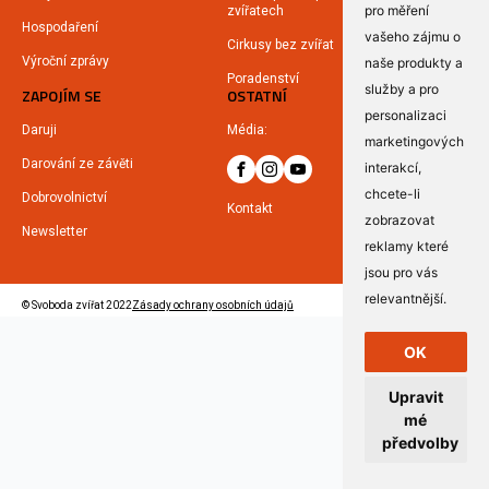
pro měření
zvířatech
Hospodaření
vašeho zájmu o
Cirkusy bez zvířat
Výroční zprávy
naše produkty a
Poradenství
služby a pro
ZAPOJÍM SE
OSTATNÍ
personalizaci
Daruji
Média:
marketingových
Darování ze závěti
interakcí
,
chcete-li
Dobrovolnictví
Kontakt
zobrazovat
Newsletter
reklamy které
jsou pro vás
relevantnější
.
© Svoboda zvířat 2022
Zásady ochrany osobních údajů
OK
Upravit
mé
předvolby