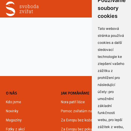
Používáme
soubory
cookies
Tato webová
stránka používá
cookies a další
sledovací
technologie ke
zlepšení vašeho
zážitku z
prohlížení pro
následující
účely:
pro
O NÁS
JAK POMÁHÁME
umožnění
Kdo jsme
Nora patří lišce
základní
Novinky
Pomoc zvířatům na Ukrajině
funkčnosti
webu
,
pro lepší
Magazíny
Za Evropu bez kožešin
zážitek z webu
,
Fotky z akcí
Za Evropu bez pokusů na