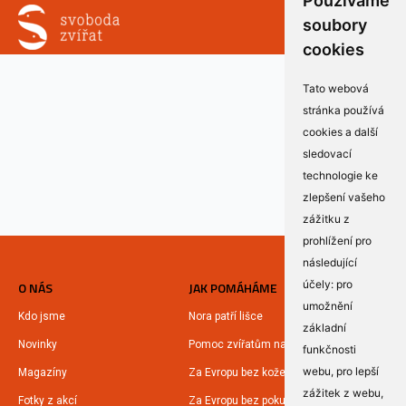
Používáme
soubory
cookies
Tato webová
stránka používá
cookies a další
sledovací
technologie ke
zlepšení vašeho
zážitku z
prohlížení pro
následující
účely:
pro
O NÁS
JAK POMÁHÁME
umožnění
Kdo jsme
Nora patří lišce
základní
Novinky
Pomoc zvířatům na Ukrajině
funkčnosti
webu
,
pro lepší
Magazíny
Za Evropu bez kožešin
zážitek z webu
,
Fotky z akcí
Za Evropu bez pokusů na