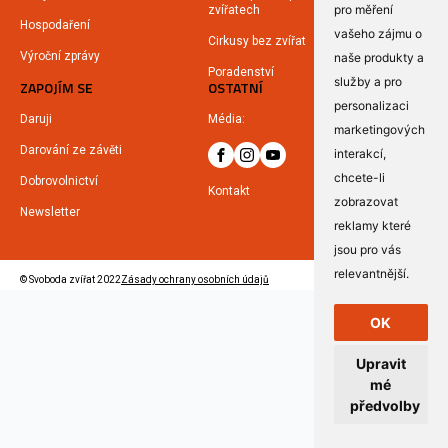
pro měření
zvířatech
Hospodaření
vašeho zájmu o
Cirkusy bez zvířat
Výroční zprávy
naše produkty a
Poradenství
služby a pro
ZAPOJÍM SE
OSTATNÍ
personalizaci
Daruji
Média:
marketingových
Darování ze závěti
interakcí
,
chcete-li
Dobrovolnictví
Kontakt
zobrazovat
Newsletter
reklamy které
jsou pro vás
relevantnější
.
© Svoboda zvířat 2022
Zásady ochrany osobních údajů
OK
Upravit
mé
předvolby