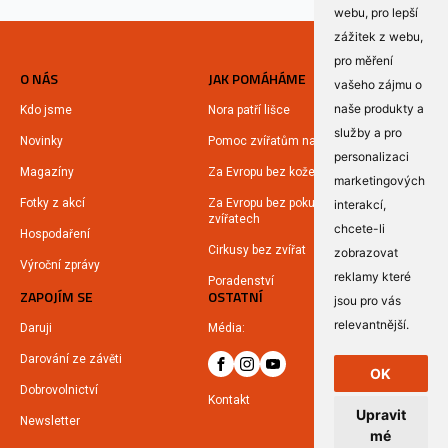
webu
,
pro lepší
zážitek z webu
,
pro měření
O NÁS
JAK POMÁHÁME
vašeho zájmu o
naše produkty a
Kdo jsme
Nora patří lišce
služby a pro
Novinky
Pomoc zvířatům na Ukrajině
personalizaci
Magazíny
Za Evropu bez kožešin
marketingových
Fotky z akcí
Za Evropu bez pokusů na
interakcí
,
zvířatech
chcete-li
Hospodaření
Cirkusy bez zvířat
zobrazovat
Výroční zprávy
reklamy které
Poradenství
ZAPOJÍM SE
OSTATNÍ
jsou pro vás
relevantnější
.
Daruji
Média:
Darování ze závěti
OK
Dobrovolnictví
Kontakt
Upravit
Newsletter
mé