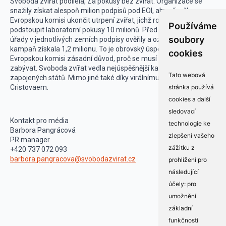
Svoboda zvířat podílela, Za pokusy bez zvířat. Organizace se
snažily získat alespoň milion podpisů pod EOI, aby přiměly
Evropskou komisi ukončit utrpení zvířat, jichž ročně musí jen v EU
Používáme
podstoupit laboratorní pokusy 10 milionů. Před několika týdny
soubory
úřady v jednotlivých zemích podpisy ověřily a oznámily, že jich
kampaň získala 1,2 milionu. To je obrovský úspěch a pro
cookies
Evropskou komisi zásadní důvod, proč se musí iniciativou
zabývat. Svoboda zvířat vedla nejúspěšnější kampaň ze všech
Tato webová
zapojených států. Mimo jiné také díky virálnímu videu s Benem
stránka používá
Cristovaem.
cookies a další
sledovací
Kontakt pro média
technologie ke
Barbora Pangrácová
zlepšení vašeho
PR manager
zážitku z
+420 737 072 093
barbora.pangracova@svobodazvirat.cz
prohlížení pro
následující
účely:
pro
umožnění
základní
funkčnosti