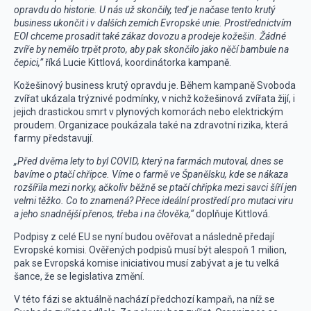
opravdu do historie. U nás už skončily, teď je načase tento krutý
business ukončit i v dalších zemích Evropské unie. Prostřednictvím
EOI chceme prosadit také zákaz dovozu a prodeje kožešin. Žádné
zvíře by nemělo trpět proto, aby pak skončilo jako něčí bambule na
čepici,”
říká Lucie Kittlová, koordinátorka kampaně.
Kožešinový business krutý opravdu je. Během kampaně Svoboda
zvířat ukázala trýznivé podmínky, v nichž kožešinová zvířata žijí, i
jejich drastickou smrt v plynových komorách nebo elektrickým
proudem. Organizace poukázala také na zdravotní rizika, která
farmy představují.
„Před dvěma lety to byl COVID, který na farmách mutoval, dnes se
bavíme o ptačí chřipce. Víme o farmě ve Španělsku, kde se nákaza
rozšířila mezi norky, ačkoliv běžně se ptačí chřipka mezi savci šíří jen
velmi těžko. Co to znamená? Přece ideální prostředí pro mutaci viru
a jeho snadnější přenos, třeba i na člověka,“
doplňuje Kittlová.
Podpisy z celé EU se nyní budou ověřovat a následně předají
Evropské komisi. Ověřených podpisů musí být alespoň 1 milion,
pak se Evropská komise iniciativou musí zabývat a je tu velká
šance, že se legislativa změní.
V této fázi se aktuálně nachází předchozí kampaň, na níž se