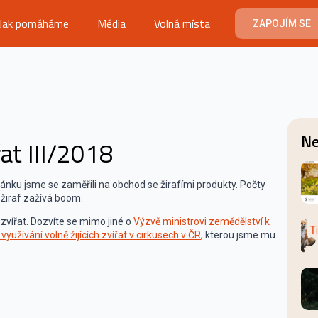
Jak pomáháme
Média
Volná místa
ZAPOJÍM SE
Ne
at III/2018
lánku jsme se zaměřili na obchod se žirafími produkty. Počty
e žiraf zažívá boom.
zvířat. Dozvíte se mimo jiné o
Výzvě ministrovi zemědělství k
yužívání volně žijících zvířat v cirkusech v ČR
, kterou jsme mu