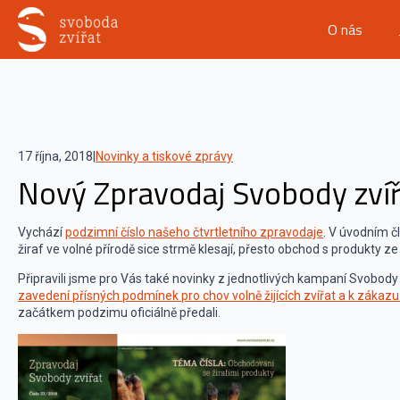
O nás
17 října, 2018
|
Novinky a tiskové zprávy
Nový Zpravodaj Svobody zvíř
Vychází
podzimní číslo našeho čtvrtletního zpravodaje
. V úvodním č
žiraf ve volné přírodě sice strmě klesají, přesto obchod s produkty z
Připravili jsme pro Vás také novinky z jednotlivých kampaní Svobody 
zavedení přísných podmínek pro chov volně žijících zvířat a k zákazu v
začátkem podzimu oficiálně předali.