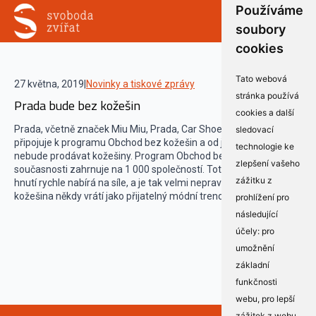
Používáme
soubory
cookies
Tato webová
27 května, 2019
|
Novinky a tiskové zprávy
stránka používá
Prada bude bez kožešin
cookies a další
Prada, včetně značek Miu Miu, Prada, Car Shoe a Church’s, se
sledovací
připojuje k programu Obchod bez kožešin a od jara-léta 2020 již
technologie ke
nebude prodávat kožešiny. Program Obchod bez kožešin v
zlepšení vašeho
současnosti zahrnuje na 1 000 společností. Toto celosvětové
zážitku z
hnutí rychle nabírá na síle, a je tak velmi nepravděpodobné, že se
kožešina někdy vrátí jako přijatelný módní trend.
prohlížení pro
následující
účely:
pro
umožnění
základní
funkčnosti
webu
,
pro lepší
zážitek z webu
,