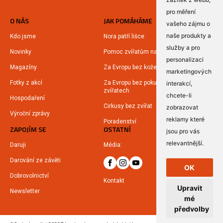
pro měření
O NÁS
JAK POMÁHÁME
vašeho zájmu o
naše produkty a
Kdo jsme
Nora patří lišce
služby a pro
Novinky
Pomoc zvířatům na Ukrajině
personalizaci
Magazíny
Za Evropu bez kožešin
marketingových
Fotky z akcí
Za Evropu bez pokusů na
interakcí
,
zvířatech
chcete-li
Hospodaření
Cirkusy bez zvířat
zobrazovat
Výroční zprávy
reklamy které
Poradenství
ZAPOJÍM SE
OSTATNÍ
jsou pro vás
relevantnější
.
Daruji
Média:
Darování ze závěti
OK
Dobrovolnictví
Kontakt
Upravit
Newsletter
mé
předvolby