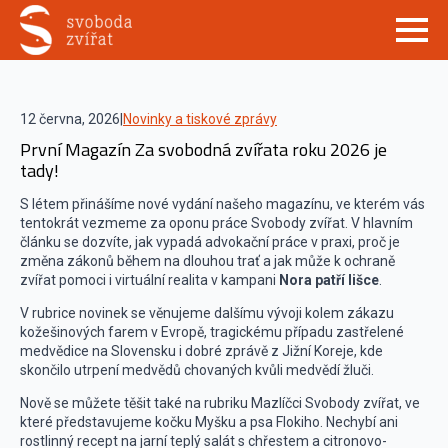
12 června, 2026
|
Novinky a tiskové zprávy
První Magazín Za svobodná zvířata roku 2026 je
tady!
S létem přinášíme nové vydání našeho magazínu, ve kterém vás
tentokrát vezmeme za oponu práce Svobody zvířat. V hlavním
článku se dozvíte, jak vypadá advokační práce v praxi, proč je
změna zákonů během na dlouhou trať a jak může k ochraně
zvířat pomoci i virtuální realita v kampani
Nora patří lišce
.
V rubrice novinek se věnujeme dalšímu vývoji kolem zákazu
kožešinových farem v Evropě, tragickému případu zastřelené
medvědice na Slovensku i dobré zprávě z Jižní Koreje, kde
skončilo utrpení medvědů chovaných kvůli medvědí žluči.
Nově se můžete těšit také na rubriku Mazlíčci Svobody zvířat, ve
které představujeme kočku Myšku a psa Flokiho. Nechybí ani
rostlinný recept na jarní teplý salát s chřestem a citronovo-