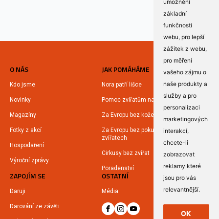
umožnění
základní
funkčnosti
webu
,
pro lepší
zážitek z webu
,
pro měření
O NÁS
JAK POMÁHÁME
vašeho zájmu o
naše produkty a
Kdo jsme
Nora patří lišce
služby a pro
Novinky
Pomoc zvířatům na Ukrajině
personalizaci
Magazíny
Za Evropu bez kožešin
marketingových
Fotky z akcí
Za Evropu bez pokusů na
interakcí
,
zvířatech
chcete-li
Hospodaření
Cirkusy bez zvířat
zobrazovat
Výroční zprávy
reklamy které
Poradenství
ZAPOJÍM SE
OSTATNÍ
jsou pro vás
relevantnější
.
Daruji
Média:
Darování ze závěti
OK