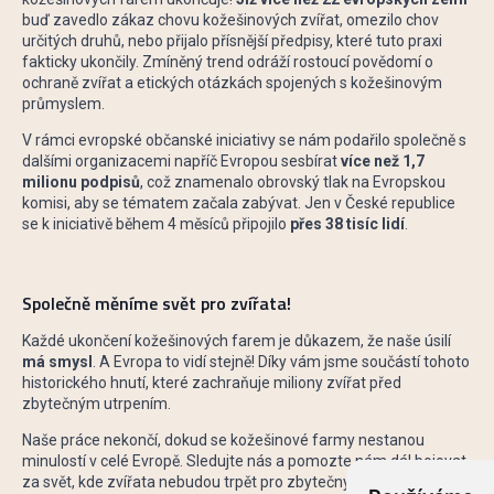
buď zavedlo zákaz chovu kožešinových zvířat, omezilo chov
určitých druhů, nebo přijalo přísnější předpisy, které tuto praxi
fakticky ukončily. Zmíněný trend odráží rostoucí povědomí o
ochraně zvířat a etických otázkách spojených s kožešinovým
průmyslem.
V rámci evropské občanské iniciativy se nám podařilo společně s
dalšími organizacemi napříč Evropou sesbírat
více než 1,7
milionu podpisů
, což znamenalo obrovský tlak na Evropskou
komisi, aby se tématem začala zabývat. Jen v České republice
se k iniciativě během 4 měsíců připojilo
přes 38 tisíc lidí
.
Společně měníme svět pro zvířata!
Každé ukončení kožešinových farem je důkazem, že naše úsilí
má smysl
. A Evropa to vidí stejně! Díky vám jsme součástí tohoto
historického hnutí, které zachraňuje miliony zvířat před
zbytečným utrpením.
Naše práce nekončí, dokud se kožešinové farmy nestanou
minulostí v celé Evropě. Sledujte nás a pomozte nám dál bojovat
za svět, kde zvířata nebudou trpět pro zbytečný luxus. Každé