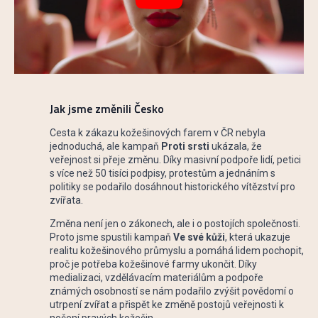
Jak jsme změnili Česko
Cesta k zákazu kožešinových farem v ČR nebyla
jednoduchá, ale kampaň
Proti srsti
ukázala, že
veřejnost si přeje změnu. Díky masivní podpoře lidí, petici
s více než 50 tisíci podpisy, protestům a jednáním s
politiky se podařilo dosáhnout historického vítězství pro
zvířata.
Změna není jen o zákonech, ale i o postojích společnosti.
Proto jsme spustili kampaň
Ve své kůži
, která ukazuje
realitu kožešinového průmyslu a pomáhá lidem pochopit,
proč je potřeba kožešinové farmy ukončit. Díky
medializaci, vzdělávacím materiálům a podpoře
známých osobností se nám podařilo zvýšit povědomí o
utrpení zvířat a přispět ke změně postojů veřejnosti k
nošení pravých kožešin.