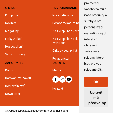
pro měření
O NÁS
JAK POMÁHÁME
vašeho zájmu o
naše produkty a
Kdo jsme
Nora patří lišce
služby a pro
Novinky
Pomoc zvířatům na Ukrajině
personalizaci
Magazíny
Za Evropu bez kožešin
marketingových
Fotky z akcí
Za Evropu bez pokusů na
interakcí
,
zvířatech
chcete-li
Hospodaření
Cirkusy bez zvířat
zobrazovat
Výroční zprávy
reklamy které
Poradenství
ZAPOJÍM SE
OSTATNÍ
jsou pro vás
relevantnější
.
Daruji
Média:
Darování ze závěti
OK
Dobrovolnictví
Kontakt
Upravit
Newsletter
mé
předvolby
© Svoboda zvířat 2022
Zásady ochrany osobních údajů