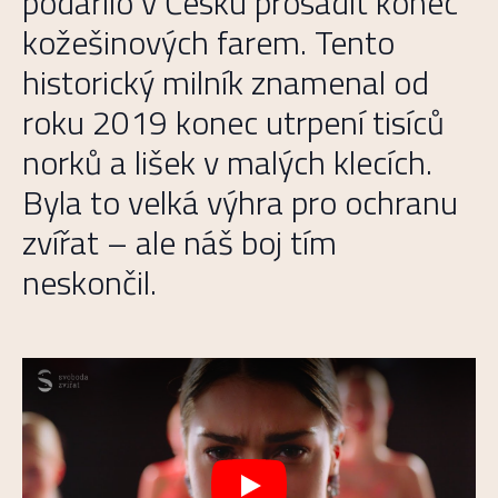
podařilo v Česku prosadit konec
kožešinových farem. Tento
historický milník znamenal od
roku 2019 konec utrpení tisíců
norků a lišek v malých klecích.
Byla to velká výhra pro ochranu
zvířat – ale náš boj tím
neskončil.
Play