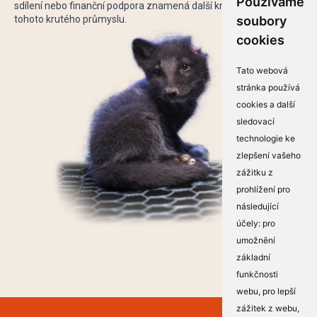
Používáme
sdílení nebo finanční podpora znamená další krok k ukončení
tohoto krutého průmyslu.
soubory
cookies
Tato webová
stránka používá
cookies a další
sledovací
technologie ke
zlepšení vašeho
zážitku z
prohlížení pro
následující
účely:
pro
umožnění
základní
funkčnosti
webu
,
pro lepší
zážitek z webu
,