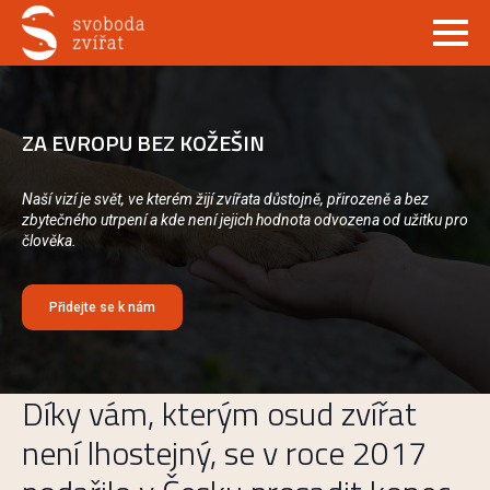
ZA EVROPU BEZ KOŽEŠIN
Naší vizí je svět, ve kterém žijí zvířata důstojně, přirozeně a bez
zbytečného utrpení a kde není jejich hodnota odvozena od užitku pro
člověka.
Přidejte se k nám
Díky vám, kterým osud zvířat
není lhostejný, se v roce 2017