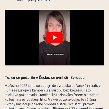
Play
To, co se podařilo v Česku, se nyní šíří Evropou
V březnu 2022 jsme se zapojili do evropské občanské iniciativy
Fur Free Europe s kampaní
Za Evropu bez kožešin
. Tato
iniciativa požadovala ukončení kožešinových farem a prodeje
kožešin na evropském trhu. A skvělou zprávou je, že většina
Evropy následuje našeho příkladu a stále více států provoz
kožešinových farem ukončuje!
Již více než 22 evropských zemí