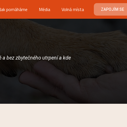
Jak pomáháme
Média
Volná místa
ZAPOJÍM SE
eně a bez zbytečného utrpení a kde