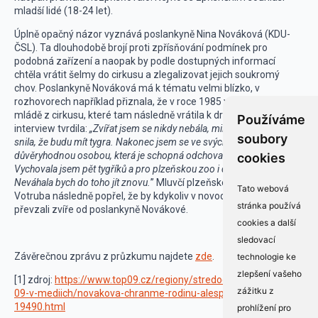
mladší lidé (18-24 let).
Úplně opačný názor vyznává poslankyně Nina Nováková (KDU-
ČSL). Ta dlouhodobě brojí proti zpřísňování podmínek pro
podobná zařízení a naopak by podle dostupných informací
chtěla vrátit šelmy do cirkusu a zlegalizovat jejich soukromý
chov. Poslankyně Nováková má k tématu velmi blízko, v
rozhovorech například přiznala, že v roce 1985 vykrmila tygří
mládě z cirkusu, které tam následně vrátila k drezuře. V dalším
Používáme
interview tvrdila:
„Zvířat jsem se nikdy nebála, miluju je. Vždy jsem
soubory
snila, že budu mít tygra. Nakonec jsem se ve svých třiceti letech stala
důvěryhodnou osobou, která je schopná odchovat tygří mládě.
cookies
Vychovala jsem pět tygříků a pro plzeňskou zoo i dva medvídky.
Neváhala bych do toho jít znovu.
” Mluvčí plzeňské zoo Martin
Tato webová
Votruba následně popřel, že by kdykoliv v novodobé historii zoo
stránka používá
převzali zvíře od poslankyně Novákové.
cookies a další
sledovací
Závěrečnou zprávu z průzkumu najdete
zde
.
technologie ke
zlepšení vašeho
[1] zdroj:
https://www.top09.cz/regiony/stredocesky-kraj/top-
zážitku z
09-v-mediich/novakova-chranme-rodinu-alespon-jako-prirodu-
19490.html
prohlížení pro