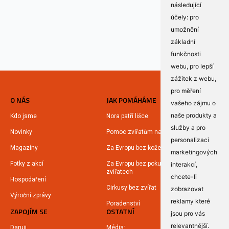
následující
účely:
pro
umožnění
základní
funkčnosti
webu
,
pro lepší
zážitek z webu
,
pro měření
O NÁS
JAK POMÁHÁME
vašeho zájmu o
naše produkty a
Kdo jsme
Nora patří lišce
služby a pro
Novinky
Pomoc zvířatům na Ukrajině
personalizaci
Magazíny
Za Evropu bez kožešin
marketingových
Fotky z akcí
Za Evropu bez pokusů na
interakcí
,
zvířatech
chcete-li
Hospodaření
Cirkusy bez zvířat
zobrazovat
Výroční zprávy
reklamy které
Poradenství
ZAPOJÍM SE
OSTATNÍ
jsou pro vás
relevantnější
.
Daruji
Média: