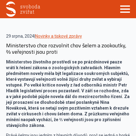
29 srpna, 2024
|
Novinky a tiskové zprávy
Ministerstvo chce rozvolnit chov šelem a zookoutky,
⅔ veřejnosti jsou proti
Ministerstvo životního prostředí se po prázdninové pauze
vrátí k řešení zákona o zoologických zahradách. Hlavním
předmětem novely měla být legalizace soukromých subjektů,
které vystavují veřejnosti volně žijící druhy zvířat a vybírají
vstupné. Po velké kritice novely z řad odborníků ministr Petr
Hladík legislativní proces pozastavil. V září se rozhodne, zda
a v jaké podobě půjde novela dál do mezirezortního řízení. Za
její prosazení se dlouhodobě staví poslankyně Nina
Nováková, která se netají svým pozitivním vztahem k drezuře
zvířat v cirkusech i chovu šelem doma. Z průzkumu veřejného
mínění naopak vychází, že ⅔ veřejnosti jsou pro zpřísnění
stávajícího zákona.
Právě šelmy jsou jedním z hlavních důvodů, proč se jedná o horké