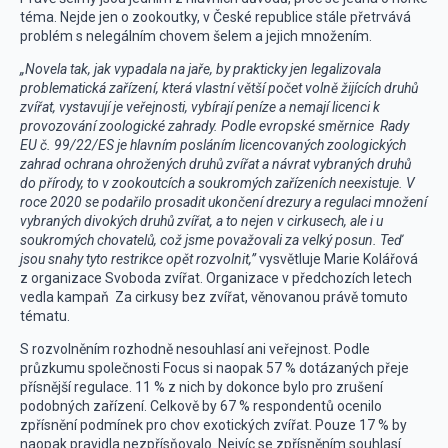
téma. Nejde jen o zookoutky, v České republice stále přetrvává
problém s nelegálním chovem šelem a jejich množením.
„Novela tak, jak vypadala na jaře, by prakticky jen legalizovala
problematická zařízení, která vlastní větší počet volně žijících druhů
zvířat, vystavují je veřejnosti, vybírají peníze a nemají licenci k
provozování zoologické zahrady. Podle evropské směrnice Rady
EU č. 99/22/ES je hlavním posláním licencovaných zoologických
zahrad ochrana ohrožených druhů zvířat a návrat vybraných druhů
do přírody, to v zookoutcích a soukromých zařízeních neexistuje. V
roce 2020 se podařilo prosadit ukončení drezury a regulaci množení
vybraných divokých druhů zvířat, a to nejen v cirkusech, ale i u
soukromých chovatelů, což jsme považovali za velký posun. Teď
jsou snahy tyto restrikce opět rozvolnit,”
vysvětluje Marie Kolářová
z organizace Svoboda zvířat. Organizace v předchozích letech
vedla kampaň Za cirkusy bez zvířat, věnovanou právě tomuto
tématu.
S rozvolněním rozhodně nesouhlasí ani veřejnost. Podle
průzkumu společnosti Focus si naopak 57 % dotázaných přeje
přísnější regulace. 11 % z nich by dokonce bylo pro zrušení
podobných zařízení. Celkově by 67 % respondentů ocenilo
zpřísnění podmínek pro chov exotických zvířat. Pouze 17 % by
naopak pravidla nezpřísňovalo. Nejvíc se zpřísněním souhlasí