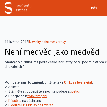
O nás
11 května, 2018
|
Novinky a tiskové zprávy
Není medvěd jako medvěd
Medvěd v cirkusu má
podle české legislativy
horší podmínky pro ž
chovatelích.*
Pomozte nám to změnit, chtějte také
Cirkusy bez zvířat
:
✓ Sdílejte!
✓ Stáhněte si, podepište a nechte podepsat
petici
✓ Přidejte se k
fotokampani
✓
Přispějte
na záchranu
✓
Sledujte FB Cirkusy bez zvířat