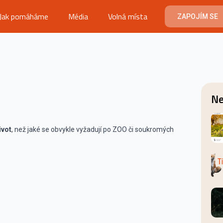
Jak pomáháme
Média
Volná místa
ZAPOJÍM SE
Ne
ivot
, než jaké se obvykle vyžadují po ZOO či soukromých