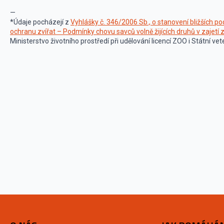
—
*Údaje pocházejí z
Vyhlášky č. 346/2006 Sb., o stanovení bližších p
ochranu zvířat – Podmínky chovu savců volně žijících druhů v zajetí z
Ministerstvo životního prostředí při udělování licencí ZOO i Státní ve