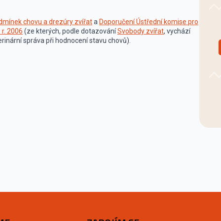
odmínek chovu a drezúry zvířat
a
Doporučení Ústřední komise pro
 r. 2006
(ze kterých, podle dotazování
Svobody zvířat
, vychází
terinární správa při hodnocení stavu chovů).