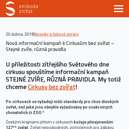
20 dubna, 2018
|
Novinky a tiskové zprávy
Nová informační kampaň k Cirkusům bez zvířat –
Stejné zvíře, různá pravidla
U příležitosti zítřejšího Světového dne
cirkusu spouštíme informační kampaň
STEJNÉ ZVÍŘE, RŮZNÁ PRAVIDLA. My totiž
chceme
Cirkusy bez zvířat
!
Po cirkusech se vyžadují nižší standardy pro chov divokých
zvířat, než jaké jsou obvykle vyžadovány po soukromých
chovatelích či ZOO.
*
Českými krajinami přitom v cirkusech
kočuje přinejmenším
127** zvířat
. Zvířat nesvobodných, zotročených pro zábavu