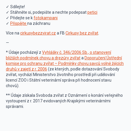
✓ Sdílejte!
✓ Stáhněte si, podepište a nechte podepsat
petici
✓ Přidejte se k
fotokampani
✓
Přispějte
na záchranu
Více na
cirkusybezzvirat.cz
a FB
Cirkusy bez zvířat
.
—
* Údaje pocházejí z
Vyhlášky č. 346/2006 Sb., o stanovení
bližších podmínek chovu a drezúry zvířat
a
Doporučení Ústřední
komise pro ochranu zvířat – Podmínky chovu savců volně žijících
druhů v zajetí z r. 2006
(ze kterých, podle dotazování Svobody
zvířat, vychází Ministerstvo životního prostředí při udělování
licencí ZOO i Státní veterinární správa při hodnocení stavu
chovů).
** Údaje získala Svoboda zvířat z Oznámení o konání veřejného
vystoupení z r. 2017 evidovaných Krajskými veterinárními
správami.