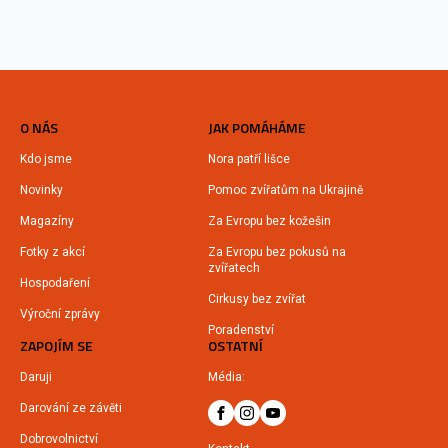
O NÁS
JAK POMÁHÁME
Kdo jsme
Nora patří lišce
Novinky
Pomoc zvířatům na Ukrajině
Magazíny
Za Evropu bez kožešin
Fotky z akcí
Za Evropu bez pokusů na
zvířatech
Hospodaření
Cirkusy bez zvířat
Výroční zprávy
Poradenství
ZAPOJÍM SE
OSTATNÍ
Daruji
Média:
Darování ze závěti
Dobrovolnictví