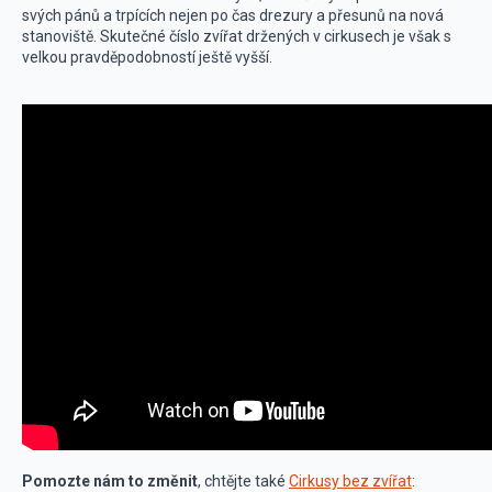
svých pánů a trpících nejen po čas drezury a přesunů na nová
stanoviště. Skutečné číslo zvířat držených v cirkusech je však s
velkou pravděpodobností ještě vyšší.
Pomozte nám to změnit
, chtějte také
Cirkusy bez zvířat
: