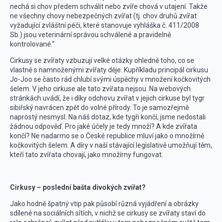
nechá si chov předem schválit nebo zvíře chová v utajení. Takže
ne všechny chovy nebezpečných zvířat (tj. chov druhů zvířat
vyžadující zvláštní péči, které stanovuje vyhláška č. 411/2008
Sb.) jsou veterinární správou schválené a pravidelně
kontrolované.“
Cirkusy se zvířaty vzbuzují velké otázky ohledně toho, co se
vlastně s namnoženými zvířaty děje. Kupříkladu principál cirkusu
Jo-Joo se často rád chlubí svými úspěchy v množení kočkovitých
šelem. V jeho cirkuse ale tato zvířata nejsou. Na webových
stránkách uvádí, že i díky odchovu zvířat v jejich cirkuse byl tygr
sibiřský navrácen zpět do volné přírody. To je samozřejmě
naprostý nesmysl. Na náš dotaz, kde tygři končí, jsme nedostali
žádnou odpověď. Pro jaké účely je tedy množí? A kde zvířata
končí? Ne nadarmo se o České republice mluví jako o množírně
kočkovitých šelem. A díry v naší stávající legislativě umožňují těm,
kteří tato zvířata chovají, jako množírny fungovat.
Cirkusy – poslední bašta divokých zvířat?
Jako hodně špatný vtip pak působí různá vyjádření a obrázky
sdílené na sociálních sítích, v nichž se cirkusy se zvířaty staví do