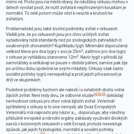
mimo ně. Proto jsou na místě obavy, že návštěvy cirkusu mohou v
dětech vyvolat pocit, že nutit zvířata k nepřirozeným kouskům je
normální. To celé potom může vést k neúctě a krutosti ke
zvířatům.
Problematické jsou také životní podmínky zvířat v cirkusech.
Věděli jste, že po cirkusech jsou pro chov určitých zvířat
vyžadovány nižší standardy než po zoologických zahradách či
soukromých chovatelích? Kupříkladu tygři. Minimální doporučená
2
velikost klece pro dva tygry v zoo je 25m
, zatímco pro dva tygry
2
v cirkuse je vyhláškou stanoveno 12m
. Navíc tygři v přírodě žijí
samotářsky a setkávají se pouze v období páření, samice pak žije
po určitou dobu společně se svými mláďaty. Cirkusy však často
sociální potřeby tygrů nerespektují a proti jejich přirozenosti je
drží ve skupinkách.
Podobné problémy bychom ale nalezli i u ostatních druhů volně
[4]
,
[5]
,
[6]
žijících zvířat. Není tedy divu, že odborné studie
dokládají
nevhodnost cirkusů pro chov volně žijících zvířat. Veterinář
spřátelený s cirkusy si to sice nemyslí, ale Svaz Evropských
Veterinářů má naprosto jiný názor a „…doporučuje, aby všechny
příslušné evropské a národní orgány zakázaly využívání divokých
savců v kočovných cirkusech v celé Evropě, protože neexistuje
způsob, jak jejich fyziologické, mentální a sociální potřeby