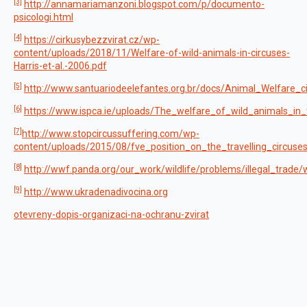
[3]
http://annamariamanzoni.blogspot.com/p/documento-
psicologi.html
[4]
https://cirkusybezzvirat.cz/wp-
content/uploads/2018/11/Welfare-of-wild-animals-in-circuses-
Harris-et-al.-2006.pdf
[5]
http://www.santuariodeelefantes.org.br/docs/Animal_Welfare_c
[6]
https://www.ispca.ie/uploads/The_welfare_of_wild_animals_in_t
[7]
http://www.stopcircussuffering.com/wp-
content/uploads/2015/08/fve_position_on_the_travelling_circuses
[8]
http://wwf.panda.org/our_work/wildlife/problems/illegal_trade/w
[9]
http://www.ukradenadivocina.org
otevreny-dopis-organizaci-na-ochranu-zvirat