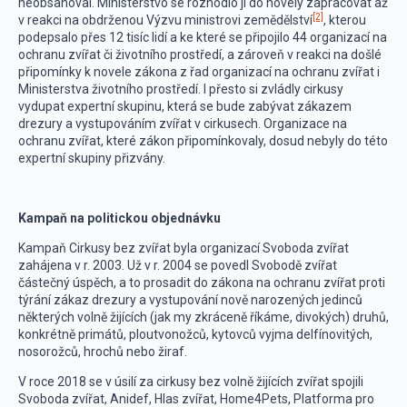
neobsahoval. Ministerstvo se rozhodlo ji do novely zapracovat až
[2]
v reakci na obdrženou Výzvu ministrovi zemědělství
, kterou
podepsalo přes 12 tisíc lidí a ke které se připojilo 44 organizací na
ochranu zvířat či životního prostředí, a zároveň v reakci na došlé
připomínky k novele zákona z řad organizací na ochranu zvířat i
Ministerstva životního prostředí. I přesto si zvládly cirkusy
vydupat expertní skupinu, která se bude zabývat zákazem
drezury a vystupováním zvířat v cirkusech. Organizace na
ochranu zvířat, které zákon připomínkovaly, dosud nebyly do této
expertní skupiny přizvány.
Kampaň na politickou objednávku
Kampaň Cirkusy bez zvířat byla organizací Svoboda zvířat
zahájena v r. 2003. Už v r. 2004 se povedl Svobodě zvířat
částečný úspěch, a to prosadit do zákona na ochranu zvířat proti
týrání zákaz drezury a vystupování nově narozených jedinců
některých volně žijících (jak my zkráceně říkáme, divokých) druhů,
konkrétně primátů, ploutvonožců, kytovců vyjma delfínovitých,
nosorožců, hrochů nebo žiraf.
V roce 2018 se v úsilí za cirkusy bez volně žijících zvířat spojili
Svoboda zvířat, Anidef, Hlas zvířat, Home4Pets, Platforma pro