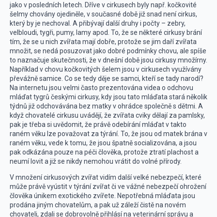
jako v posledních letech. Dříve v cirkusech byly např. kočkovité
šelmy chovány ojediněle, v současné době již snad není cirkus,
který by je nechoval. A přibývají další druhy i počty – zebry,
velbloudi, tygři, pumy, lamy apod. To, že se některé cirkusy brání
tím, že se u nich zvířata mají dobře, protože se jim daří zvířata
množit, se nedá posuzovat jako dobré podmínky chovu, ale spíše
to naznačuje skutečnosti, že v dnešní době jsou cirkusy množírny.
Například v chovu kočkovitých šelem jsou v cirkusech využívány
převážně samice. Co se tedy děje se samci, kteří se tady narodí?
Na internetu jsou velmi často prezentována videa o odchovu
mláďat tygrů českými cirkusy, kdy jsou tato mláďata stará několik
týdnů již odchovávána bez matky v ohrádce společně s dětmi. A
když chovatelé cirkusu uvádějí, že zvířata cviky dělají za pamlsky,
pak je třeba si uvědomit, že právě odebírání mláďat v takto
raném věku lze považovat za týrání. To, že jsou od matek brána v
raném věku, vede k tomu, že jsou špatně socializována, a jsou
pak odkázána pouze na péči člověka, protože ztratí plachost a
neumí lovit a již se nikdy nemohou vrátit do volné přírody.
V množení cirkusových zvířat vidím další velké nebezpečí, které
může právě vyústit v týrání zvířat či ve vážné nebezpečí ohrožení
člověka únikem exotického zvířete. Nepotřebná mláďata jsou
prodána jiným chovatelům, a pak už záleží čistě na novém
chovateli, zdali se dobrovolně přihlásí na veterinární správu a