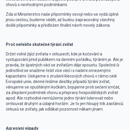
chovů s nevhodnými podmínkami.
Zda si Ministerstvo naše připomínky osvojí nebo se vydá úplně
jinou cestou, budeme vědět, až budou zapracovány všechny
došlé připomínky a předložen finální návrh novely zákona.
Proč neřešíte skutečné týrání zvířat
Držet volně žijící zvířata v cirkusech, kde je kočování a
vystupování před publikem na denním pořádku, týráním je. Ale je
pravda, že špatných věcí se zvířatům děje spoustu. Společně či
jednotlivě se snažíme řešit více věcí i s našimi omezenými
kapacitami. Usilujeme o zrušení klecových chovů v rámci celé
Evropské unie, denně řešíme desítky případů týrání zvířat,
věnujeme se opuštěným kočkám, bojujeme proti sečení srnčat,
za zlepšení podmínek chovu a přepravy hospodářských zvířat
apod. Ale rozhodně nemůžeme jedno týrání tolerovat nebo
omlouvat druhým a údajně horším. Je to jen hloupý trik zastánců
cirkusů se zvířaty, jak odlákat pozornost někam jinam.
Agresivní výpady