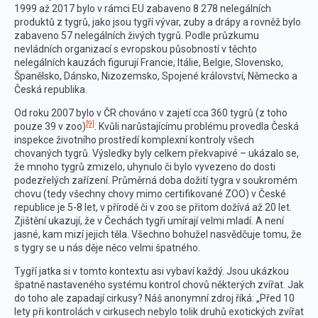
1999 až 2017 bylo v rámci EU zabaveno 8 278 nelegálních
produktů z tygrů, jako jsou tygří vývar, zuby a drápy a rovněž bylo
zabaveno 57 nelegálních živých tygrů. Podle průzkumu
nevládních organizací s evropskou působností v těchto
nelegálních kauzách figurují Francie, Itálie, Belgie, Slovensko,
Španělsko, Dánsko, Nizozemsko, Spojené království, Německo a
Česká republika.
Od roku 2007 bylo v ČR chováno v zajetí cca 360 tygrů (z toho
[9]
pouze 39 v zoo)
. Kvůli narůstajícímu problému provedla Česká
inspekce životního prostředí komplexní kontroly všech
chovaných tygrů. Výsledky byly celkem překvapivé – ukázalo se,
že mnoho tygrů zmizelo, uhynulo či bylo vyvezeno do dosti
podezřelých zařízení. Průměrná doba dožití tygra v soukromém
chovu (tedy všechny chovy mimo certifikované ZOO) v České
republice je 5-8 let, v přírodě či v zoo se přitom dožívá až 20 let.
Zjištění ukazují, že v Čechách tygři umírají velmi mladí. A není
jasné, kam mizí jejich těla. Všechno bohužel nasvědčuje tomu, že
s tygry se u nás děje něco velmi špatného.
Tygří jatka si v tomto kontextu asi vybaví každý. Jsou ukázkou
špatně nastaveného systému kontrol chovů některých zvířat. Jak
do toho ale zapadají cirkusy? Náš anonymní zdroj říká: „Před 10
lety při kontrolách v cirkusech nebylo tolik druhů exotických zvířat