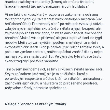
manipulovatelnými materiály (kmeny stromů na škrábání,
hračkami apod.) tak, jak to nařizuje národní legislativa.“
Víme také o cirkusu, který v rozporu se zákonem na ochranu
zvířat proti týrání využívá v drezurním vystoupení lachtana (věc
řeší obecní úřad). Promenády slonů po městech vzbuzují otázku,
zda jde jejich majitelům skutečně o zvířata a jejich bezpečí, ale
zejména jsou na hranici toho, co by se dalo označit jako obecné
ohrožení. Možná vás to překvapí, ale jsou to právě sloni, ne tygři
nebo lvi, kteří stojí za největším počtem smrtelných zranění v
evropských cirkusech. Slon je největší žijící suchozemské zvíře, a
pokud se vymkne kontrole, může napáchat značné škody nejen
na majetku, ale i na životech lidí. Ve výsledku tyto situace často
skončí tragicky i pro zvíře samotné.
Tím ovšem nechceme říct, že by v cirkusech zvířata neměli rádi.
Svým způsobem jistě mají, ale je to opičí láska, která s
opravdovým respektem a úctou k těmto zvířatům, ani snahou o
zachování jejich druhu a návratem do přirozeného prostředí,
tedy volné přírody, nemá nic společného.
Nelegální obchod se vzácnými zvířaty