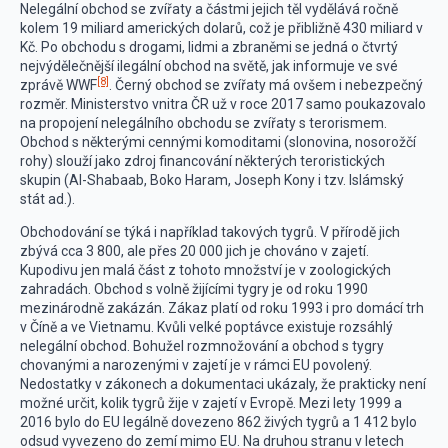
Nelegální obchod se zvířaty a částmi jejich těl vydělává ročně
kolem 19 miliard amerických dolarů, což je přibližně 430 miliard v
Kč. Po obchodu s drogami, lidmi a zbraněmi se jedná o čtvrtý
nejvýdělečnější ilegální obchod na světě, jak informuje ve své
[8]
zprávě WWF
. Černý obchod se zvířaty má ovšem i nebezpečný
rozměr. Ministerstvo vnitra ČR už v roce 2017 samo poukazovalo
na propojení nelegálního obchodu se zvířaty s terorismem.
Obchod s některými cennými komoditami (slonovina, nosorožčí
rohy) slouží jako zdroj financování některých teroristických
skupin (Al-Shabaab, Boko Haram, Joseph Kony i tzv. Islámský
stát ad.).
Obchodování se týká i například takových tygrů. V přírodě jich
zbývá cca 3 800, ale přes 20 000 jich je chováno v zajetí.
Kupodivu jen malá část z tohoto množství je v zoologických
zahradách. Obchod s volně žijícími tygry je od roku 1990
mezinárodně zakázán. Zákaz platí od roku 1993 i pro domácí trh
v Číně a ve Vietnamu. Kvůli velké poptávce existuje rozsáhlý
nelegální obchod. Bohužel rozmnožování a obchod s tygry
chovanými a narozenými v zajetí je v rámci EU povolený.
Nedostatky v zákonech a dokumentaci ukázaly, že prakticky není
možné určit, kolik tygrů žije v zajetí v Evropě. Mezi lety 1999 a
2016 bylo do EU legálně dovezeno 862 živých tygrů a 1 412 bylo
odsud vyvezeno do zemí mimo EU. Na druhou stranu v letech