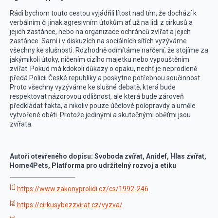
Rádi bychom touto cestou vyjádřili lítost nad tím, že dochází k
verbálním či jinak agresivním útokům ať už na lidi z cirkusů a
jejich zastánce, nebo na organizace ochránců zvířat a jejich
zastánce. Sami i v diskuzích na sociálních sítích vyzýváme
všechny ke slušnosti. Rozhodně odmítáme nařčení, že stojíme za
jakýmikoli útoky, ničením cizího majetku nebo vypouštěním
zvířat. Pokud má kdokoli důkazy o opaku, nechť je neprodleně
předá Policii České republiky a poskytne potřebnou součinnost.
Proto všechny vyzýváme ke slušné debatě, která bude
respektovat názorovou odlišnost, ale která bude zároveň
předkládat fakta, a nikoliv pouze účelové polopravdy a uměle
vytvořené oběti. Protože jedinými a skutečnými oběťmi jsou
zvířata.
Autoři otevřeného dopisu: Svoboda zvířat, Anidef, Hlas zvířat,
Home4Pets, Platforma pro udržitelný rozvoj a etiku
[1]
https://www.zakonyprolidi.cz/cs/1992-246
[2]
https://cirkusybezzvirat.cz/vyzva/