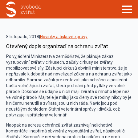
8 listopadu, 2018
|
Novinky a tiskové zprávy
Otevřený dopis organizací na ochranu zvířat
Po vyjádření Ministerstva zemědělství, že plánuje zákaz
vystupování zvířat v cirkusech, začaly cirkusy se zvířaty
mobilizovat své síly. Zástupci cirkusů obvinili ministerstvo, že je
nepřizvalo k debatě nad novelizací zákona na ochranu zvířat jako
odborníky. Sami se začali prezentovat jako ochránci a poslední
bašta volně žijících zvířat, která je chrání před pytláky ve volné
přírodě. Dokonce se údajně u nich mají zvířata o mnoho lépe než
ve volné přírodě. Majitelé je milují jako členy své rodiny, nikdy by je
k ničemu nenutili a zvířata jsou u nich ráda. Navíc jsou pod
neustálým dohledem Státní veterinární správy i diváků, což
potvrzuje i spřátelený veterinář.
Naopak na adresu ochránců zvířat zaznívají nelichotivé
komentáře i nepřímá obvinění z vypouštění zvířat, násilností či
žhářství. Kampaň je prý vedena proti cirkusákům, a ne proti