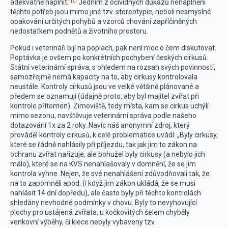
[7]
adekvátně naplnit.“
Jedním z očividných důkazů nenaplnění
těchto potřeb jsou mimo jiné tzv. stereotypie, neboli nesmyslné
opakování určitých pohybů a vzorců chování zapříčiněných
nedostatkem podnětů a životního prostoru.
Pokud i veterináři bijí na poplach, pak není moc o čem diskutovat.
Poptávka je ovšem po konkrétních pochybení českých cirkusů.
Státní veterinární správa, s ohledem na rozsah svých povinností,
samozřejmě nemá kapacity na to, aby cirkusy kontrolovala
neustále. Kontroly cirkusů jsou ve velké většině plánované a
předem se oznamují (údajně proto, aby byl majitel zvířat při
kontrole přítomen). Zimoviště, tedy místa, kam se cirkus uchýlí
mimo sezonu, navštěvuje veterinární správa podle našeho
dotazování 1x za 2 roky. Navíc náš anonymní zdroj, který
prováděl kontroly cirkusů, k celé problematice uvádí: „Byly cirkusy,
které se řádně nahlásily při příjezdu, tak jak jim to zákon na
ochranu zvířat nařizuje, ale bohužel byly cirkusy (a nebylo jich
málo), které se na KVS nenahlašovaly v domnění, že se jim
kontrola vyhne. Nejen, že své nenahlášení zdůvodňovali tak, že
na to zapomněli apod. (i když jim zákon ukládá, že se musí
nahlásit 14 dní dopředu), ale často byly při těchto kontrolách
shledány nevhodné podmínky v chovu. Byly to nevyhovující
plochy pro ustájená zvířata, u kočkovitých šelem chyběly
venkovní výběhy, či klece nebyly vybaveny tzv.