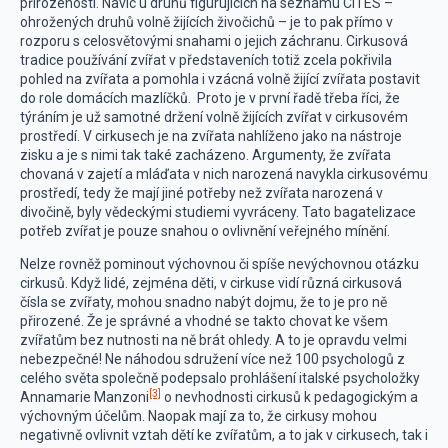
přirozeností. Navíc u druhů figurujících na seznamu CITES –
ohrožených druhů volně žijících živočichů – je to pak přímo v
rozporu s celosvětovými snahami o jejich záchranu. Cirkusová
tradice používání zvířat v představeních totiž zcela pokřivila
pohled na zvířata a pomohla i vzácná volně žijící zvířata postavit
do role domácích mazlíčků. Proto je v první řadě třeba říci, že
týráním je už samotné držení volně žijících zvířat v cirkusovém
prostředí. V cirkusech je na zvířata nahlíženo jako na nástroje
zisku a je s nimi tak také zacházeno. Argumenty, že zvířata
chovaná v zajetí a mláďata v nich narozená navykla cirkusovému
prostředí, tedy že mají jiné potřeby než zvířata narozená v
divočině, byly vědeckými studiemi vyvráceny. Tato bagatelizace
potřeb zvířat je pouze snahou o ovlivnění veřejného mínění.
Nelze rovněž pominout výchovnou či spíše nevýchovnou otázku
cirkusů. Když lidé, zejména děti, v cirkuse vidí různá cirkusová
čísla se zvířaty, mohou snadno nabýt dojmu, že to je pro ně
přirozené. Že je správné a vhodné se takto chovat ke všem
zvířatům bez nutnosti na ně brát ohledy. A to je opravdu velmi
nebezpečné! Ne náhodou sdružení více než 100 psychologů z
celého světa společně podepsalo prohlášení italské psycholožky
[3]
Annamarie Manzoni
o nevhodnosti cirkusů k pedagogickým a
výchovným účelům. Naopak mají za to, že cirkusy mohou
negativně ovlivnit vztah dětí ke zvířatům, a to jak v cirkusech, tak i