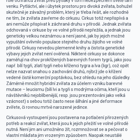
role ochránců zvířat před pytláky v tom nebezpečném světě tam
venku. Pytláctví, ale i úbytek prostoru pro divoká zvířata, bohužel
skutečně je závažný problém, který je třeba řešit, ale rozhodně
ne tím, že zvířata zavřeme do cirkusu. Cirkus totiž nepřispívá a
ani nemůže přispívat k záchraně druhu v přírodě. Jednak zvířata
odchovaná v cirkuse by ve volné přírodě nepřežila, a jednak jsou
geneticky velkou neznámou a není jasné, jak by jejich možné
vypuštění ovlivnilo populace stejného druhu žijícího ve volné
přírodě. Cirkusy nevedou plemenné knihy a čistota genetické
výbavy jejich zvířat není ověřená. Některé cirkusy se dokonce
zaměřují na chov prokřížených barevných forem tygrů, jako jsou
např. bílí tygři, zlatí tygři nebo kříženci tygra a lva (ligr), což opět
nelze nazvat snahou o zachování druhů, nýbrž jde o křížení
vedené čistě komerční poptávkou, bez ohledu na jeho důsledky.
Záměrně množit hybridní zvířata za účelem vzniku barevné
mutace – leucismu (bílí lvi a tygři s modrýma očima, kteří jsou u
návštěvníků nejoblíbenější, resp. jsou prezentováni jako velká
vzácnost) s sebou totiž často nese šilhání a jiné deformace
zvířete, či rovnou mrtvě narozené jedince.
Cirkusová vystoupení jsou postavena na potlačení přirozených
potřeb a reakcí zvířat, která jsou k jejich přežití ve volné přírodě
nutná. Není jim ani umožněno žít, rozmnožovat se a pečovat o
vlastní mláďata jim vrozeným způsobem. Naopak neustálé