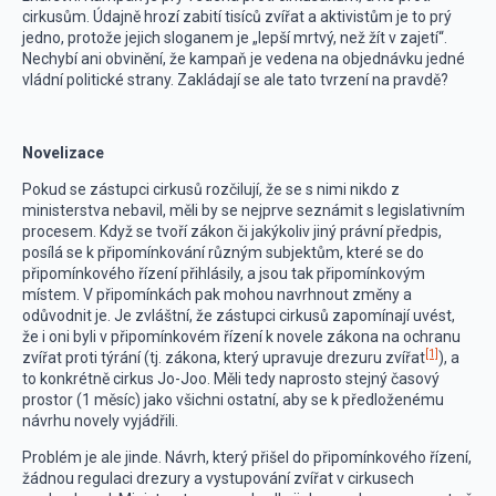
cirkusům. Údajně hrozí zabití tisíců zvířat a aktivistům je to prý
jedno, protože jejich sloganem je „lepší mrtvý, než žít v zajetí“.
Nechybí ani obvinění, že kampaň je vedena na objednávku jedné
vládní politické strany. Zakládají se ale tato tvrzení na pravdě?
Novelizace
Pokud se zástupci cirkusů rozčilují, že se s nimi nikdo z
ministerstva nebavil, měli by se nejprve seznámit s legislativním
procesem. Když se tvoří zákon či jakýkoliv jiný právní předpis,
posílá se k připomínkování různým subjektům, které se do
připomínkového řízení přihlásily, a jsou tak připomínkovým
místem. V připomínkách pak mohou navrhnout změny a
odůvodnit je. Je zvláštní, že zástupci cirkusů zapomínají uvést,
že i oni byli v připomínkovém řízení k novele zákona na ochranu
[1]
zvířat proti týrání (tj. zákona, který upravuje drezuru zvířat
), a
to konkrétně cirkus Jo-Joo. Měli tedy naprosto stejný časový
prostor (1 měsíc) jako všichni ostatní, aby se k předloženému
návrhu novely vyjádřili.
Problém je ale jinde. Návrh, který přišel do připomínkového řízení,
žádnou regulaci drezury a vystupování zvířat v cirkusech