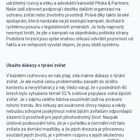
udržitelný rozvoj a etiku a advokátní kancelář Plicka & Partners.
Naše úsilí zároveň podporují i desítky dalších organizací na
ochranu zvířat nebo životního prostředí. Právě díky takto široké
spolupráci, která navázala na již existující kampaň, dochází k
rychlému posunu v legislativních změnách. Je tedy naprostý
nesmysl tvrdit, že jde o kampaň na objednávku politické strany.
Podobná tvrzení jsou spíše snahou cirkusů odvrátit pozornost od
faktů a ve veřejnosti vyvolat dojem, že jsou obětí systému.
Ukažte důkazy o týrání zvířat
V každém rozhovoru se nás ptají, zda máme důkazy o týrání
zvířat. Je ale nutné celou problematiku zasadit do širšího
kontextu a nevytrhávat ji z něj. Vědci varují, že v posledních 40
letech bylo vyhubeno téměř 52 % světové populace volně žijících
zvířat. Je v zájmu celého lidstva soustředit úsilí na zvrácení
tohoto trendu. Ani cirkusy ani soukromé chovy nejsou a nikdy
nebudou schopné poskytnout volně žijícím zvířatům odpovídající
zázemí či prostředí pro jejich plnohodnotný život. Naopak
účelové podsouvání toho, že je v pořádku a normální mít tato
zvířata za domácí mazlíčky, a že jejich drezura je přirozenou
součástí jejich životů, je v přímém rozporu s jejich skutečnou