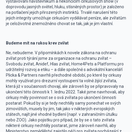
vystavování návštěvníkům a nekončícím cirkusových show (v
doprovodu jasných světel, hluku, stísněných prostor) je založeno
na potlačení jejich přirozených instinktů. Trvalé narušení této
jejich integrity umožňuje cirkusům vydělávat peníze, ale zvířatům
je celoživotně znemožněno chovat se tak, jak je jim vlastní.
Budeme mít na rukou krev zvířat
Ne, nebudeme. V připomínkách k novele zákona na ochranu
zvířat proti týrání jsme za organizace na ochranu zvířat –
Svobodu zvířat, Anidef, Hlas zvířat, Home4Pets a Platformu pro
udržitelný rozvoj a etiku – a dále společně s advokátní kanceláří
Plicka & Partners navrhli přechodné období, po které by cirkusy
mohly využívat pro drezurní vystoupení ta volně žijící zvířata,
která již v současnosti chovají, ale zároveň by se připravovaly na
ukončení této činnosti k 1. lednu 2022. Také jsme navrhovali, aby
cirkusy měly povinnost se o svá zvířata po ukončení činnosti
postarat. Pokud by si je tedy nechtěly samy ponechat ve svých
zimovištích, musely by jim, tak jako v některých evropských
státech, najít jiné vhodné bydlení (např. v zahraničním útulku
nebo ZOO). Jako pojistku pro případ, že by se o tato zvířata
některé cirkusy nechtěly postarat, jsme zároveň navrhli, aby
Ministerstvo zemědělství zajistilo péči pro zvířata pocházející z