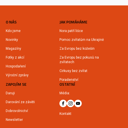
O NÁS
JAK POMÁHÁME
Kdo jsme
Nora patří lišce
Novinky
Pomoc zvířatům na Ukrajině
Magazíny
Za Evropu bez kožešin
Fotky z akcí
Za Evropu bez pokusů na
zvířatech
Hospodaření
Cirkusy bez zvířat
Výroční zprávy
Poradenství
ZAPOJÍM SE
OSTATNÍ
Daruji
Média:
Darování ze závěti
Dobrovolnictví
Kontakt
Newsletter