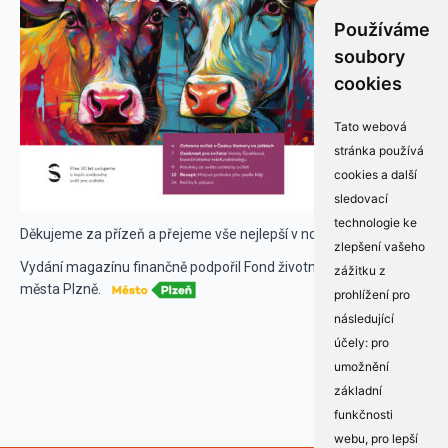
Používáme
soubory
cookies
Tato webová
stránka používá
cookies a další
sledovací
technologie ke
Děkujeme za přízeň a přejeme vše nejlepší v novém roce!
zlepšení vašeho
Vydání magazínu finančně podpořil Fond životního prostředí
zážitku z
města Plzně.
prohlížení pro
následující
účely:
pro
umožnění
základní
funkčnosti
webu
,
pro lepší