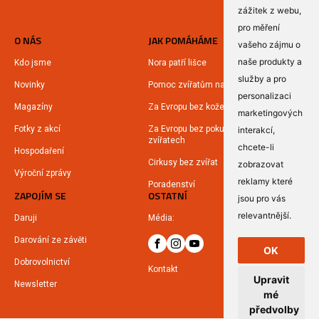
zážitek z webu
,
pro měření
O NÁS
JAK POMÁHÁME
vašeho zájmu o
naše produkty a
Kdo jsme
Nora patří lišce
služby a pro
Novinky
Pomoc zvířatům na Ukrajině
personalizaci
Magazíny
Za Evropu bez kožešin
marketingových
Fotky z akcí
Za Evropu bez pokusů na
interakcí
,
zvířatech
chcete-li
Hospodaření
Cirkusy bez zvířat
zobrazovat
Výroční zprávy
reklamy které
Poradenství
ZAPOJÍM SE
OSTATNÍ
jsou pro vás
relevantnější
.
Daruji
Média:
Darování ze závěti
OK
Dobrovolnictví
Kontakt
Upravit
Newsletter
mé
předvolby