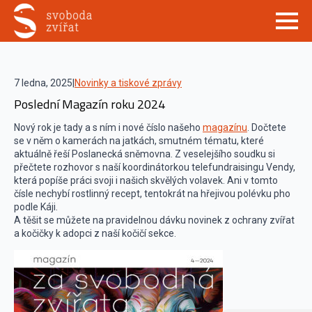
7 ledna, 2025
|
Novinky a tiskové zprávy
Poslední Magazín roku 2024
Nový rok je tady a s ním i nové číslo našeho
magazínu
. Dočtete
se v něm o kamerách na jatkách, smutném tématu, které
aktuálně řeší Poslanecká sněmovna. Z veselejšího soudku si
přečtete rozhovor s naší koordinátorkou telefundraisingu Vendy,
která popíše práci svoji i našich skvělých volavek. Ani v tomto
čísle nechybí rostlinný recept, tentokrát na hřejivou polévku pho
podle Káji.
A těšit se můžete na pravidelnou dávku novinek z ochrany zvířat
a kočičky k adopci z naší kočičí sekce.