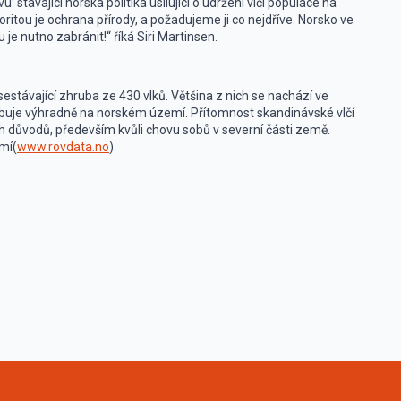
távající norská politika usilující o udržení vlčí populace na
ioritou je ochrana přírody, a požadujeme ji co nejdříve. Norsko ve
je nutno zabránit!“ říká Siri Martinsen.
sestávající zhruba ze 430 vlků. Většina z nich se nachází ve
hybuje výhradně na norském území. Přítomnost skandinávské vlčí
 důvodů, především kvůli chovu sobů v severní části země.
emí(
www.rovdata.no
).