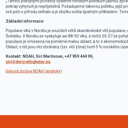
„Těmito pokojnými protesty vyšleme norským politikům jasnou zprávu: s
pokraji vyhynutí je nepřijatelná. Požadujeme takovou politiku, jejíž pr
své péči o přírodu selhalo a je zbytku světa špatným příkladem. Tomu 
Základní informace:
Populace vlků v Norsku je součástí větší skandinávské vlčí populace, 
Švédsku. V Norsku se vyskytuje asi 88-92 vlků, z nichž 55-57 se po
populace je omezena na poměrně malou oblast, a to z ekonomických
Oblast, v níž jsou vlci chráněny (tzv. vlčí zóna) tvoří 5 % norského úz
Kontakt: NOAH, Siri Martinsen, +47 959 444 99,
siri@dyrsrettigheter.no
tisková zpráva NOAH (anglicky)