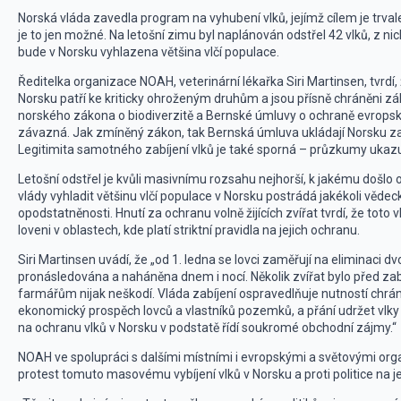
Norská vláda zavedla program na vyhubení vlků, jejímž cílem je trvale 
je to jen možné. Na letošní zimu byl naplánován odstřel 42 vlků, z nic
bude v Norsku vyhlazena většina vlčí populace.
Ředitelka organizace NOAH, veterinární lékařka Siri Martinsen, tvrdí,
Norsku patří ke kriticky ohroženým druhům a jsou přísně chráněni 
norského zákona o biodiverzitě a Bernské úmluvy o ochraně evropské 
závazná. Jak zmíněný zákon, tak Bernská úmluva ukládají Norsku zaj
Legitimita samotného zabíjení vlků je také sporná – průzkumy ukazují, ž
Letošní odstřel je kvůli masivnímu rozsahu nejhorší, k jakému došlo o
vlády vyhladit většinu vlčí populace v Norsku postrádá jakékoli vědec
opodstatněnosti. Hnutí za ochranu volně žijících zvířat tvrdí, že toto 
loveni v oblastech, kde platí striktní pravidla na jejich ochranu.
Siri Martinsen uvádí, že „od 1. ledna se lovci zaměřují na eliminaci 
pronásledována a naháněna dnem i nocí. Několik zvířat bylo před za
farmářům nijak neškodí. Vláda zabíjení ospravedlňuje nutností chrán
ekonomický prospěch lovců a vlastníků pozemků, a přání udržet vlk
na ochranu vlků v Norsku v podstatě řídí soukromé obchodní zájmy.“
NOAH ve spolupráci s dalšími místními i evropskými a světovými or
protest tomuto masovému vybíjení vlků v Norsku a proti politice na je