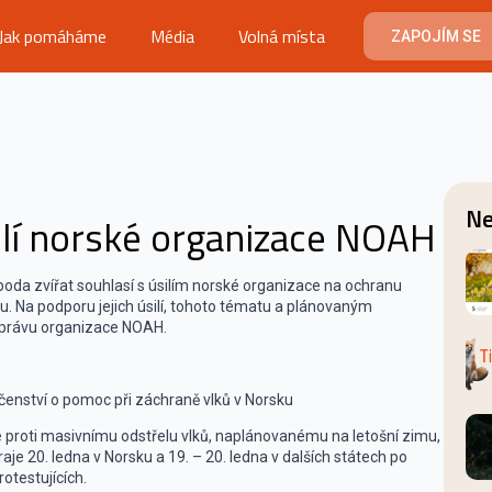
Jak pomáháme
Média
Volná místa
ZAPOJÍM SE
Ne
ilí norské organizace NOAH
oda zvířat souhlasí s úsilím norské organizace na ochranu
. Na podporu jejich úsilí, tohoto tématu a plánovaným
 zprávu organizace NOAH.
ečenství o pomoc při záchraně vlků v Norsku
proti masivnímu odstřelu vlků, naplánovanému na letošní zimu,
e 20. ledna v Norsku a 19. – 20. ledna v dalších státech po
otestujících.