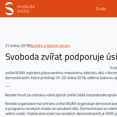
O nás
21 ledna, 2018
|
Novinky a tiskové zprávy
Svoboda zvířat podporuje ús
Svob
zvířat NOAH zabránit plánovanému masivnímu odstřelu vlků v Norsku
demonstracím, které probíhají 19.-20. ledna 2018, sdílíme tiskovou
——
Norské hnutí za ochranu volně žijících zvířat žádá mezinárodní spol
Norská organizace na ochranu zvířat NOAH organizuje demonstrace 
a programu norských úřadů na vyhubení vlků. Demonstrace se odehraj
celém světě. Očekávaná účast na norských demonstracích je 5000 pr