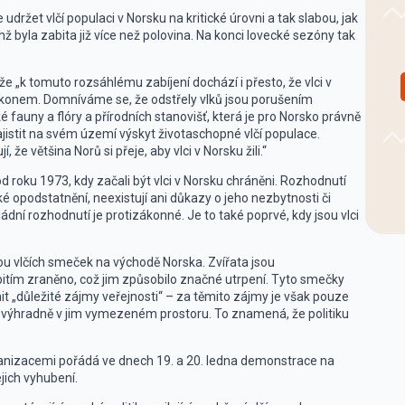
udržet vlčí populaci v Norsku na kritické úrovni a tak slabou, jak
hž byla zabita již více než polovina. Na konci lovecké sezóny tak
 že „k tomuto rozsáhlému zabíjení dochází i přesto, že vlci v
zákonem. Domníváme se, že odstřely vlků jsou porušením
fauny a flóry a přírodních stanovišť, která je pro Norsko právně
istit na svém území výskyt životaschopné vlčí populace.
e většina Norů si přeje, aby vlci v Norsku žili.“
d roku 1973, kdy začali být vlci v Norsku chráněni. Rozhodnutí
ké opodstatnění, neexistují ani důkazy o jeho nezbytnosti či
vládní rozhodnutí je protizákonné. Je to také poprvé, kdy jsou vlci
dvou vlčích smeček na východě Norska. Zvířata jsou
bitím zraněno, což jim způsobilo značné utrpení. Tyto smečky
it „důležité zájmy veřejnosti“ – za těmito zájmy je však pouze
y výhradně v jim vymezeném prostoru. To znamená, že politiku
ganizacemi pořádá ve dnech 19. a 20. ledna demonstrace na
jich vyhubení.