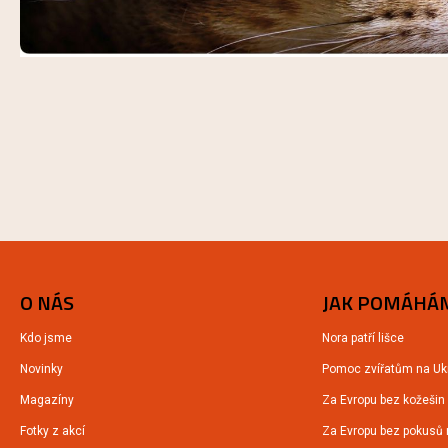
O NÁS
JAK POMÁHÁ
Kdo jsme
Nora patří lišce
Novinky
Pomoc zvířatům na Ukr
Magazíny
Za Evropu bez kožešin
Fotky z akcí
Za Evropu bez pokusů 