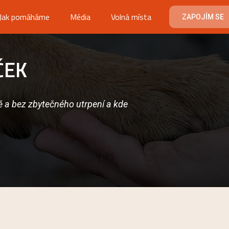
Jak pomáháme
Média
Volná místa
ZAPOJÍM SE
ČEK
eně a bez zbytečného utrpení a kde