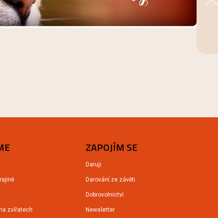
ME
ZAPOJÍM SE
Daruji
ajině
Darování ze závěti
Dobrovolnictví
na zvířatech
Newsletter