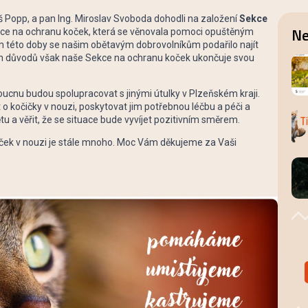
 Popp, a pan Ing. Miroslav Svoboda dohodli na založení
Sekce
Ne
kce na ochranu koček, která se věnovala pomoci opuštěným
em této doby se našim obětavým dobrovolníkům podařilo najít
ních důvodů však naše Sekce na ochranu koček ukončuje svou
oucnu budou spolupracovat s jinými útulky v Plzeňském kraji.
 o kočičky v nouzi, poskytovat jim potřebnou léčbu a péči a
tu a věřit, že se situace bude vyvíjet pozitivním směrem.
očiček v nouzi je stále mnoho. Moc Vám děkujeme za Vaši