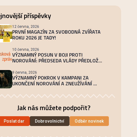
jnovější příspěvky
12 června, 2026
PRVNÍ MAGAZÍN ZA SVOBODNÁ ZVÍŘATA
ROKU 2026 JE TADY!
10 června, 2026
VÝZNAMNÝ POSUN V BOJI PROTI
NOROVÁNÍ: PŘEDSEDA VLÁDY PŘEDLOŽ...
9 června, 2026
VÝZNAMNÝ POKROK V KAMPANI ZA
UKONČENÍ NOROVÁNÍ A ZNEUŽÍVÁNÍ ...
Jak nás můžete podpořit?
Poslat dar
Dobrovolnictví
Odběr novinek