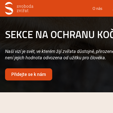
O nás
SEKCE NA OCHRANU KO
Naší vizí je svět, ve kterém žijí zvířata důstojně, přiroz
není jejich hodnota odvozena od užitku pro člověka.
Přidejte se k nám