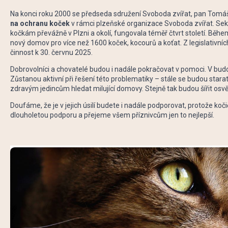
Na konci roku 2000 se předseda sdružení Svoboda zvířat, pan Tomáš
na ochranu koček
v rámci plzeňské organizace Svoboda zvířat. Se
kočkám převážně v Plzni a okolí, fungovala téměř čtvrt století. Běh
nový domov pro více než 1600 koček, kocourů a koťat. Z legislativ
činnost k 30. červnu 2025.
Dobrovolníci a chovatelé budou i nadále pokračovat v pomoci. V bud
Zůstanou aktivní při řešení této problematiky – stále se budou starat
zdravým jedincům hledat milující domovy. Stejně tak budou šířit osvě
Doufáme, že je v jejich úsilí budete i nadále podporovat, protože k
dlouholetou podporu a přejeme všem příznivcům jen to nejlepší.