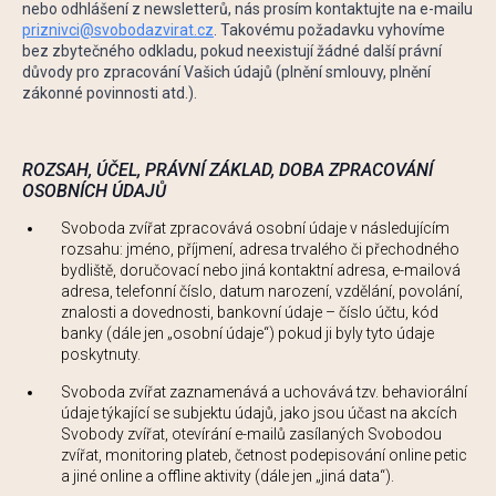
nebo odhlášení z newsletterů, nás prosím kontaktujte na e-mailu
priznivci@svobodazvirat.cz
. Takovému požadavku vyhovíme
bez zbytečného odkladu, pokud neexistují žádné další právní
důvody pro zpracování Vašich údajů (plnění smlouvy, plnění
zákonné povinnosti atd.).
ROZSAH, ÚČEL, PRÁVNÍ ZÁKLAD, DOBA ZPRACOVÁNÍ
OSOBNÍCH ÚDAJŮ
Svoboda zvířat zpracovává osobní údaje v následujícím
rozsahu: jméno, příjmení, adresa trvalého či přechodného
bydliště, doručovací nebo jiná kontaktní adresa, e-mailová
adresa, telefonní číslo, datum narození, vzdělání, povolání,
znalosti a dovednosti, bankovní údaje – číslo účtu, kód
banky (dále jen „osobní údaje“) pokud ji byly tyto údaje
poskytnuty.
Svoboda zvířat zaznamenává a uchovává tzv. behaviorální
údaje týkající se subjektu údajů, jako jsou účast na akcích
Svobody zvířat, otevírání e-mailů zasílaných Svobodou
zvířat, monitoring plateb, četnost podepisování online petic
a jiné online a offline aktivity (dále jen „jiná data“).