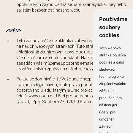
oprávněných zájmů. Jedná se např. o analytické účely nebo
zajištění bezpečnosti našeho webu.
Používáme
soubory
ZMĚNY:
cookies
Tyto zásady můžeme aktualizovat zveřejněním nové verze
na našich webových stránkách. Tuto stránku byste měli
Tato webová
příležitostně zkontrolovat, abyste se ujistili, že rozumíte
stránka používá
všem změnám v těchto zásadách. Na změny v těchto
cookies a další
zásadách vás můžeme upozornit e-mailem nebo
prostřednictvím zprávy na našich webových stránkách.
sledovací
technologie ke
Pokud se domníváte, že Vaše údaje nezpracováváme v
zlepšení vašeho
souladu s legislativou, máte právo podat stížnost u
dozorového úřadu, kterým je Úřad pro ochranu osobních
zážitku z
údajů, www.uoou.cz, Úřad pro ochranu osobních údajů
prohlížení pro
(ÚOOÚ), Pplk. Sochora 27, 170 00 Praha 7.
následující
účely:
pro
umožnění
základní