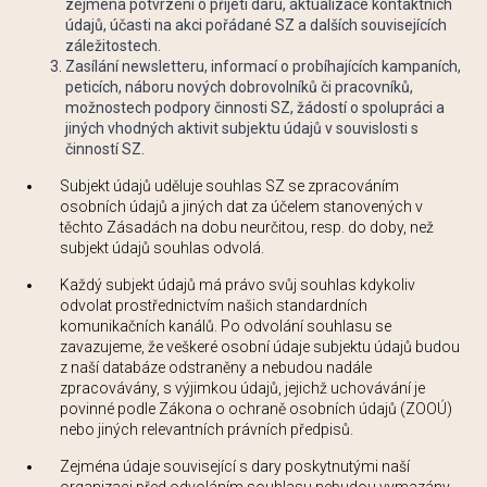
zejména potvrzení o přijetí daru, aktualizace kontaktních
údajů, účasti na akci pořádané SZ a dalších souvisejících
záležitostech.
Zasílání newsletteru, informací o probíhajících kampaních,
peticích, náboru nových dobrovolníků či pracovníků,
možnostech podpory činnosti SZ, žádostí o spolupráci a
jiných vhodných aktivit subjektu údajů v souvislosti s
činností SZ.
Subjekt údajů uděluje souhlas SZ se zpracováním
osobních údajů a jiných dat za účelem stanovených v
těchto Zásadách na dobu neurčitou, resp. do doby, než
subjekt údajů souhlas odvolá.
Každý subjekt údajů má právo svůj souhlas kdykoliv
odvolat prostřednictvím našich standardních
komunikačních kanálů. Po odvolání souhlasu se
zavazujeme, že veškeré osobní údaje subjektu údajů budou
z naší databáze odstraněny a nebudou nadále
zpracovávány, s výjimkou údajů, jejichž uchovávání je
povinné podle Zákona o ochraně osobních údajů (ZOOÚ)
nebo jiných relevantních právních předpisů.
Zejména údaje související s dary poskytnutými naší