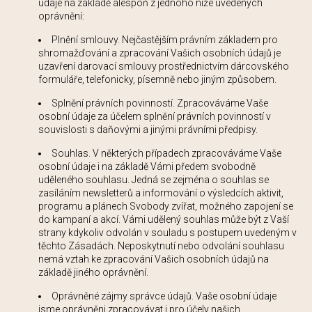
údaje na základě alespoň z jednoho níže uvedených
oprávnění:
Plnění smlouvy. Nejčastějším právním základem pro
shromažďování a zpracování Vašich osobních údajů je
uzavření darovací smlouvy prostřednictvím dárcovského
formuláře, telefonicky, písemně nebo jiným způsobem.
Splnění právních povinností. Zpracováváme Vaše
osobní údaje za účelem splnění právních povinností v
souvislosti s daňovými a jinými právními předpisy.
Souhlas. V některých případech zpracováváme Vaše
osobní údaje i na základě Vámi předem svobodně
uděleného souhlasu. Jedná se zejména o souhlas se
zasíláním newsletterů a informování o výsledcích aktivit,
programu a plánech Svobody zvířat, možného zapojení se
do kampaní a akcí. Vámi udělený souhlas může být z Vaší
strany kdykoliv odvolán v souladu s postupem uvedeným v
těchto Zásadách. Neposkytnutí nebo odvolání souhlasu
nemá vztah ke zpracování Vašich osobních údajů na
základě jiného oprávnění.
Oprávněné zájmy správce údajů. Vaše osobní údaje
jsme oprávněni zpracovávat i pro účely našich