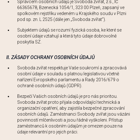
Správcem osobních údajů je Svoboda zvířat, z.s., IČ
66365678, Bzenecká 1054/1, 323 00 Plzeň, zapsaný ve
spolkovém rejstříku vedeném u Krajského soudu v Plzni
pod sp. zn. L 2525 (dále jen „Svoboda zvířat“).
Subjektem údajů se rozumí fyzická osoba, ke které se
osobní údaje vztahují a která tyto údaje dobrovolně
poskytla SZ.
II. ZÁSADY OCHRANY OSOBNÍCH ÚDAJŮ
Svoboda zvířat respektuje Vaše soukromí a zpracovává
osobní údaje v souladu s platnou legislativou včetně
nařízení Evropského parlamentu a Rady 2016/679 o
ochraně osobních údajů (GDPR).
Bezpečí Vašich osobních údajů je pro nás prioritou.
Svoboda zvířat proto přijala odpovídající technická a
organizační opatření, aby zajistila bezpečné zpracování
osobních údajů. Zaměstnanci Svobody zvířat jsou vázáni
povinností mlčenlivosti a jsou řádně vyškoleni. Přístup
zaměstnanců k osobním údajům je omezen pouze na
údaje relevantní pro jejich práci.