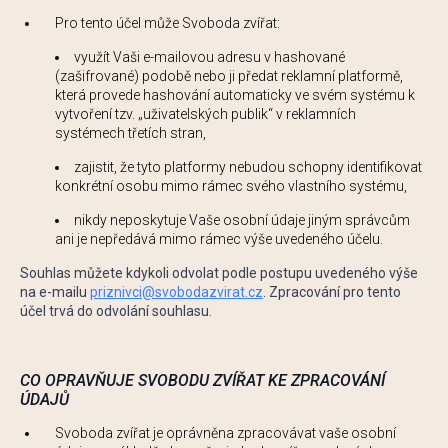
Pro tento účel může Svoboda zvířat:
využít Vaši e-mailovou adresu v hashované
(zašifrované) podobě nebo ji předat reklamní platformě,
která provede hashování automaticky ve svém systému k
vytvoření tzv. „uživatelských publik“ v reklamních
systémech třetích stran,
zajistit, že tyto platformy nebudou schopny identifikovat
konkrétní osobu mimo rámec svého vlastního systému,
nikdy neposkytuje Vaše osobní údaje jiným správcům
ani je nepředává mimo rámec výše uvedeného účelu.
Souhlas můžete kdykoli odvolat podle postupu uvedeného výše
na e-mailu
priznivci@svobodazvirat.cz
. Zpracování pro tento
účel trvá do odvolání souhlasu.
CO OPRAVŇUJE SVOBODU ZVÍŘAT KE ZPRACOVÁNÍ
ÚDAJŮ
Svoboda zvířat je oprávněna zpracovávat vaše osobní