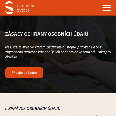
ZÁSADY OCHRANY OSOBNÍCH ÚDAJŮ
Naší vizí je svět, ve kterém žijí zvířata důstojně, přirozeně a bez
zbytečného utrpení a kde není jejich hodnota odvozena od užitku pro
člověka.
Přidejte se k nám
I. SPRÁVCE OSOBNÍCH ÚDAJŮ