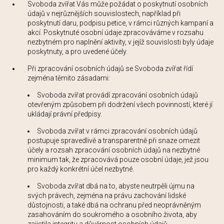
Svoboda zvířat Vás může požádat o poskytnutí osobních
údajů v nejrůznějších souvislostech, například při
poskytnutí daru, podpisu petice, v rámci různých kampaní a
akcí. Poskytnuté osobní údaje zpracováváme v rozsahu
nezbytném pro naplnění aktivity, v jejíž souvislosti byly údaje
poskytnuty, a pro uvedené účely.
Při zpracování osobních údajů se Svoboda zvířat řídí
zejména těmito zásadami:
Svoboda zvířat provádí zpracování osobních údajů
otevřeným způsobem při dodržení všech povinností, které jí
ukládají právní předpisy.
Svoboda zvířat v rámci zpracování osobních údajů
postupuje spravedlivě a transparentně při snaze omezit
účely a rozsah zpracování osobních údajů na nezbytné
minimum tak, že zpracovává pouze osobní údaje, jež jsou
pro každý konkrétní účel nezbytné.
Svoboda zvířat dbá na to, abyste neutrpěli újmu na
svých právech, zejména na právu zachování lidské
důstojnosti, a také dbá na ochranu před neoprávněným
zasahováním do soukromého a osobního života, aby