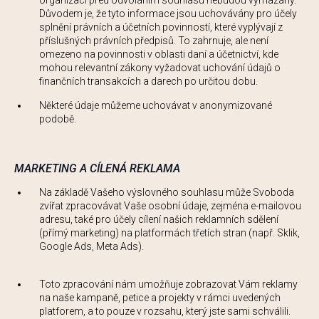
organizaci před odvoláním souhlasu nebudou vymazány.
Důvodem je, že tyto informace jsou uchovávány pro účely
splnění právních a účetních povinností, které vyplývají z
příslušných právních předpisů. To zahrnuje, ale není
omezeno na povinnosti v oblasti daní a účetnictví, kde
mohou relevantní zákony vyžadovat uchování údajů o
finančních transakcích a darech po určitou dobu.
Některé údaje můžeme uchovávat v anonymizované
podobě.
MARKETING A CÍLENÁ REKLAMA
Na základě Vašeho výslovného souhlasu může Svoboda
zvířat zpracovávat Vaše osobní údaje, zejména e-mailovou
adresu, také pro účely cílení našich reklamních sdělení
(přímý marketing) na platformách třetích stran (např. Sklik,
Google Ads, Meta Ads).
Toto zpracování nám umožňuje zobrazovat Vám reklamy
na naše kampaně, petice a projekty v rámci uvedených
platforem, a to pouze v rozsahu, který jste sami schválili.