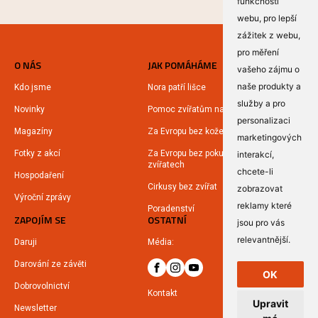
funkčnosti
webu
,
pro lepší
zážitek z webu
,
pro měření
O NÁS
JAK POMÁHÁME
vašeho zájmu o
naše produkty a
Kdo jsme
Nora patří lišce
služby a pro
Novinky
Pomoc zvířatům na Ukrajině
personalizaci
Magazíny
Za Evropu bez kožešin
marketingových
Fotky z akcí
Za Evropu bez pokusů na
interakcí
,
zvířatech
chcete-li
Hospodaření
Cirkusy bez zvířat
zobrazovat
Výroční zprávy
reklamy které
Poradenství
ZAPOJÍM SE
OSTATNÍ
jsou pro vás
relevantnější
.
Daruji
Média:
Darování ze závěti
OK
Dobrovolnictví
Kontakt
Upravit
Newsletter