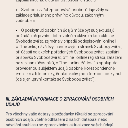
zajistila integritu a důvěrnost osobních údajů.
Svoboda zvířat zpracovává osobní údaje vždy na
základě příslušného právního důvodu, zákonným
způsobem.
O poskytnutí osobních údajů může být subjekt údajů
požádán při prvním dobrovolném aktivním kontaktu se
Svoboda zvířat, zejména v případě podepisování online i
offline petic, návštěvy internetových stránek Svobody zvířat,
při účasti na akcích pořádaných Svobodou zvířat, zasílání
příspěvků Svobodě zvířat, offline i online registrací, zařazení
na seznam účastníků, offline i online žádostí o spolupráci
provedenou subjektem údajů osobně, korespondenčně,
emailem a telefonicky, či jakoukoliv jinou formou poskytnutí
(dále jen „první kontakt se Svobodou zvířat“).
III. ZÁKLADNÍ INFORMACE O ZPRACOVÁNÍ OSOBNÍCH
ÚDAJŮ
Pro všechny vaše dotazy a požadavky týkající se zpracování
osobních údajů, včetně odhlášení z našich databází nebo
odvolání souhlasu se zpracováním, aktualizace vašich údajů