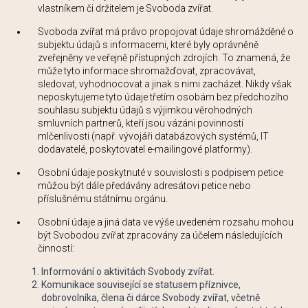
vlastníkem či držitelem je Svoboda zvířat.
Svoboda zvířat má právo propojovat údaje shromážděné o
subjektu údajů s informacemi, které byly oprávněně
zveřejněny ve veřejně přístupných zdrojích. To znamená, že
může tyto informace shromažďovat, zpracovávat,
sledovat, vyhodnocovat a jinak s nimi zacházet. Nikdy však
neposkytujeme tyto údaje třetím osobám bez předchozího
souhlasu subjektu údajů s výjimkou věrohodných
smluvních partnerů, kteří jsou vázáni povinností
mlčenlivosti (např. vývojáři databázových systémů, IT
dodavatelé, poskytovatel e-mailingové platformy).
Osobní údaje poskytnuté v souvislosti s podpisem petice
můžou být dále předávány adresátovi petice nebo
příslušnému státnímu orgánu.
Osobní údaje a jiná data ve výše uvedeném rozsahu mohou
být Svobodou zvířat zpracovány za účelem následujících
činností:
Informování o aktivitách Svobody zvířat.
Komunikace související se statusem příznivce,
dobrovolníka, člena či dárce Svobody zvířat, včetně