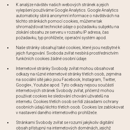
K analýze návštěv našich webových stránek a jejich
vylepšení používáme Google Analytics. Google Analytics
automaticky sbírá anonymní informace o návštěvách na
těchto stránkách pomocí cookies, můžeme tak
shromažďovat technické údaje o požadavku subjektu na
získání obsahu ze serveru v rozsahu IP adresa, čas
požadavku, typ prohlížeče, operační systém apod.
Naše stránky obsahují také cookies, které jsou nezbytné k
jejich fungování. Svoboda zvířat nesbírá prostřednictvím
funkčních cookies žádné osobní údaje.
Internetové stránky Svobody zvířat mohou obsahovat
odkazy na různé internetové stránky třetích osob, zejména
na sociální sítě jako jsou Facebook, Instagram, Twitter,
Google+, Youtube apod. Tyto odkazy nejsou součástí
internetových stránek Svobody zvířat, přičemž mohou
používat cookies ke sledování chování uživatelů na
internetu. Cookies třetích osob se řídí zásadami ochrany
osobních údajů těchto třetích osob. Cookies lze zablokovat
v nastavení daného internetového prohlížeče.
Stránkami Svobody zvířat se rozumí jakýkoliv digitální
obsah přístupný na internetových doménách, jejichž